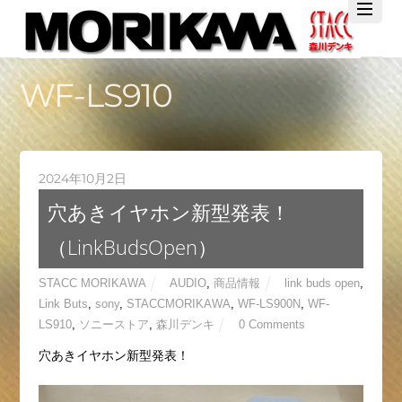
Twitter
Facebook
YouTube
WF-LS910
2024年10月2日
穴あきイヤホン新型発表！
（LinkBudsOpen）
STACC MORIKAWA
AUDIO
,
商品情報
link buds open
,
Link Buts
,
sony
,
STACCMORIKAWA
,
WF-LS900N
,
WF-
LS910
,
ソニーストア
,
森川デンキ
0 Comments
穴あきイヤホン新型発表！