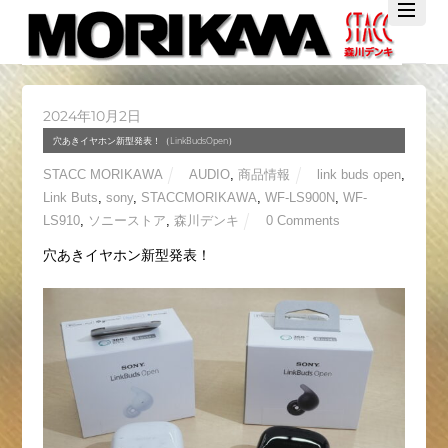
Twitter
Facebook
YouTube
2024年10月2日
穴あきイヤホン新型発表！（LinkBudsOpen）
STACC MORIKAWA
AUDIO
,
商品情報
link buds open
,
Link Buts
,
sony
,
STACCMORIKAWA
,
WF-LS900N
,
WF-
LS910
,
ソニーストア
,
森川デンキ
0 Comments
穴あきイヤホン新型発表！