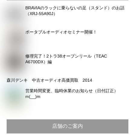
カ
BRAVIAのラックに乗らないの足（スタンド）のお話
イ
（XRJ-55A90J）
ブ
ポータブルオーディオセミナー開催！
修理完了！2トラ38オープンリール（TEAC
A6700DX）編
森川デンキ 中古オーディオ高価買取 2014
営業時間変更、臨時休業のお知らせ（日付訂正）
m(__)m
店舗のご案内