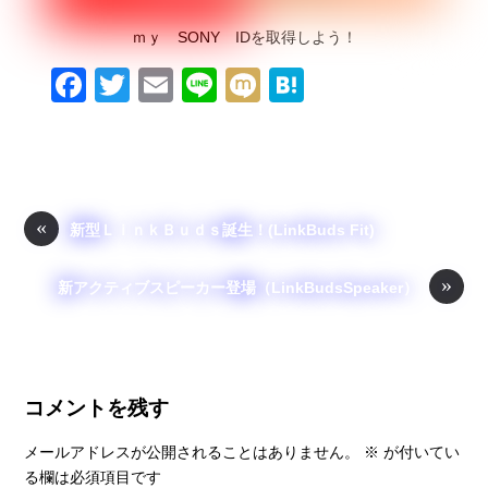
ｍｙ SONY IDを取得しよう！
F
T
E
Li
M
H
a
wi
m
n
ixi
at
c
tt
ail
e
e
e
er
n
b
a
«
新型ＬｉｎｋＢｕｄｓ誕生！(LinkBuds Fit)
o
»
o
新アクティブスピーカー登場（LinkBudsSpeaker）
k
コメントを残す
メールアドレスが公開されることはありません。
※
が付いてい
る欄は必須項目です