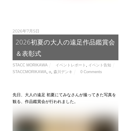
詳しくはコチラ
2026年7月5日
2026初夏の大人の遠足作品鑑賞会
＆表彰式
STACC MORIKAWA
イベントレポート
,
イベント告知
STACCMORIKAWA
,
α
,
森川デンキ
0 Comments
先日、大人の遠足 初夏にてみなさんが撮ってきた写真を