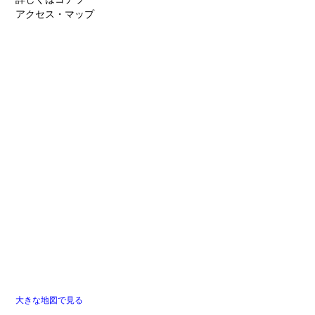
〒399-0701 長野県塩尻市広丘吉田891-1
Tel. 0263-57-7890 Fax. 0263-57-7891
メールでのお問い合わせは
こちら
詳しくはコチラ
アクセス・マップ