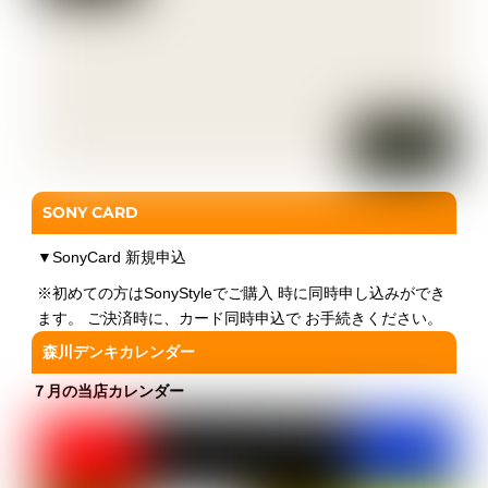
▼
まずはMy Sony IDをつくろう
・My Sony ID （新規取得）
SONY CARD
▼
SonyCard 新規申込
※初めての方はSonyStyleでご購入 時に同時申し込みができ
ます。 ご決済時に、カード同時申込で お手続きください。
森川デンキカレンダー