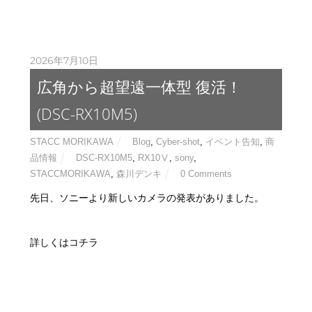
2026年7月10日
広角から超望遠一体型 復活！
(DSC-RX10M5)
STACC MORIKAWA
Blog
,
Cyber-shot
,
イベント告知
,
商
品情報
DSC-RX10M5
,
RX10Ⅴ
,
sony
,
STACCMORIKAWA
,
森川デンキ
0 Comments
先日、ソニーより新しいカメラの発表がありました。