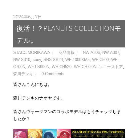
2024年6月7日
復活！？PEANUTS COLLECTIONモ
デル。
STACC MORIKAWA
商品情報
NW-A306
,
NW-A307
,
NW-S310
,
sony
,
SRS-XB23
,
WF-1000XM5
,
WF-C500
,
WF-
C700N
,
WF-LS900N
,
WH-CH520
,
WH-CH720N
,
ソニーストア
,
森川デンキ
0 Comments
皆さんこんにちは。
森川デンキのナオヤです。
皆さんウォークマンのコラボモデルはもうチェックしま
したか？