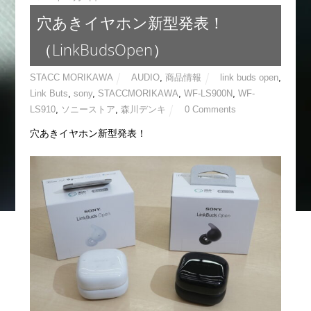
穴あきイヤホン新型発表！
（LinkBudsOpen）
STACC MORIKAWA
AUDIO
,
商品情報
link buds open
,
Link Buts
,
sony
,
STACCMORIKAWA
,
WF-LS900N
,
WF-
LS910
,
ソニーストア
,
森川デンキ
0 Comments
穴あきイヤホン新型発表！