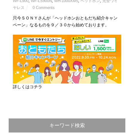
WF-L900
,
WF-LS900N
,
WH-1000XM5
,
ヘッドホン
,
完全ワイ
ヤレス
0 Comments
只今ＳＯＮＹさんが「ヘッドホンおともだち紹介キャン
ペーン」なるものを９／３０から始めております。
詳しくはコチラ
キーワード検索