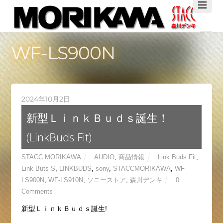
Twitter
Facebook
YouTube
WF-LS900N
2024年10月2日
新型ＬｉｎｋＢｕｄｓ誕生！
(LinkBuds Fit)
STACC MORIKAWA
AUDIO
,
商品情報
Link Buds Fit
,
Link Buts S
,
LINKBUDS
,
sony
,
STACCMORIKAWA
,
WF-
LS900N
,
WF-LS910N
,
ソニーストア
,
森川デンキ
0
Comments
新型ＬｉｎｋＢｕｄｓ誕生!