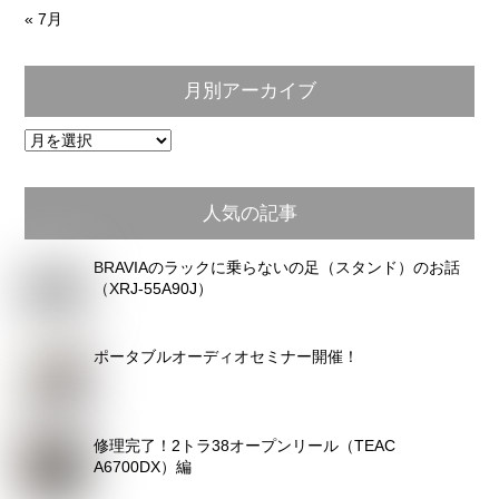
« 7月
月別アーカイブ
月
別
ア
人気の記事
ー
カ
BRAVIAのラックに乗らないの足（スタンド）のお話
イ
（XRJ-55A90J）
ブ
ポータブルオーディオセミナー開催！
修理完了！2トラ38オープンリール（TEAC
A6700DX）編