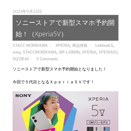
2023年9月23日
ソニーストアで新型スマホ予約開
始！（Xperia5V）
STACC MORIKAWA
XPERIA
,
商品情報
LinkbudsS
,
sony
,
STACCMORIKAWA
,
WF-LS900N
,
XPERIA
,
XPERIA5V
,
XQ-DE44
0 Comments
ソニーストアで新型スマホ予約開始となりました！
今回で５代目となるＸｐｅｒｉａ５Ｖです！