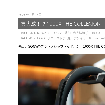
2026年5月23日
集大成！？1000X THE COLLEXION
STACC MORIKAWA
イベント告知
,
商品情報
1000X
,
1
STACCMORIKAWA
,
ソニーストア
,
森川デンキ
0 Comment
先日、SONYのフラッグシップヘッドホン「1000X THE C