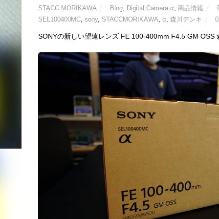
STACC MORIKAWA
Blog
,
Digital Camera α
,
商品情報
SEL100400MC
,
sony
,
STACCMORIKAWA
,
α
,
森川デンキ
0
SONYの新しい望遠レンズ FE 100-400mm F4.5 GM 