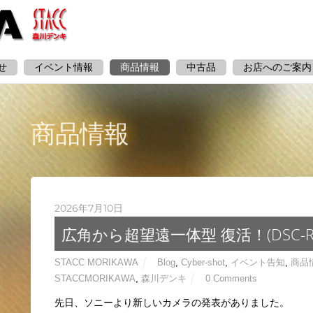
せ
イベント情報
商品情報
中古品
お店へのご案内
商品情報
2026年7月10日
広角から超望遠一体型 復活！(DSC-RX
STACC MORIKAWA
Blog
,
Cyber-shot
,
イベント告知
,
商品
STACCMORIKAWA
,
森川デンキ
0 Comments
先日、ソニーより新しいカメラの発表がありました。