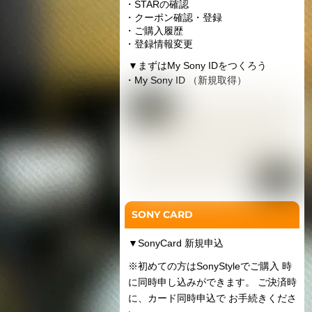
・STARの確認
・クーポン確認・登録
・ご購入履歴
・登録情報変更
▼
まずはMy Sony IDをつくろう
・My Sony ID （新規取得）
SONY CARD
▼
SonyCard 新規申込
※初めての方はSonyStyleでご購入 時
に同時申し込みができます。 ご決済時
に、カード同時申込で お手続きくださ