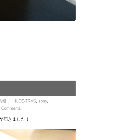
情報
ILCE-7RM6
,
sony
,
0 Comments
機が届きました！