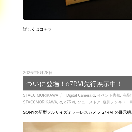
詳しくはコチラ
2026年5月28日
ついに登場！α7RⅥ先行展示中！
STACC MORIKAWA
Digital Camera α
,
イベント告知
,
商品
STACCMORIKAWA
,
α
,
α7RⅥ
,
ソニーストア
,
森川デンキ
SONYの新型フルサイズミラーレスカメラ α7RⅥ の展示