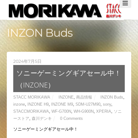
Twitter
Facebook
YouTube
INZON Buds
2024年7月5日
ソニーゲーミングギアセール中！
（INZONE）
STACC MORIKAWA
INZONE
,
商品情報
INZON Buds
,
inzone
,
INZONE H9
,
INZONE M9
,
SDM-U27M90
,
sony
,
STACCMORIKAWA
,
WF-G700N
,
WH-G900N
,
XPERIA
,
ソニ
ーストア
,
森川デンキ
0 Comments
ソニーゲーミングギアセール中！