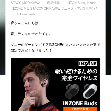
STACC MORIKAWA
商品情報
INZON Buds
,
inzone
,
INZONE M9
,
STACCMORIKAWA
,
ソニーストア
,
森川デンキ
0 Comments
皆さんこんにちは。
森川デンキのナオヤです。
ソニーのゲーミングギアINZONEがまたまたまたまた期間
限定でお安くなりました！