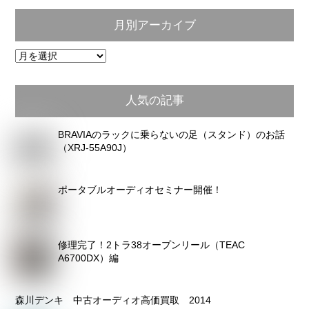
月別アーカイブ
月
別
ア
人気の記事
ー
カ
BRAVIAのラックに乗らないの足（スタンド）のお話
イ
（XRJ-55A90J）
ブ
ポータブルオーディオセミナー開催！
修理完了！2トラ38オープンリール（TEAC
A6700DX）編
森川デンキ 中古オーディオ高価買取 2014