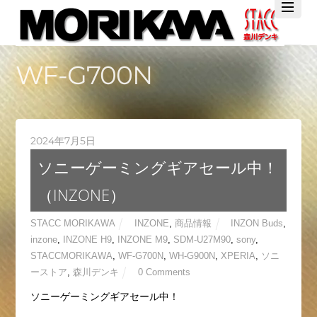
Twitter
Facebook
YouTube
WF-G700N
2024年7月5日
ソニーゲーミングギアセール中！
（INZONE）
STACC MORIKAWA
INZONE
,
商品情報
INZON Buds
,
inzone
,
INZONE H9
,
INZONE M9
,
SDM-U27M90
,
sony
,
STACCMORIKAWA
,
WF-G700N
,
WH-G900N
,
XPERIA
,
ソニ
ーストア
,
森川デンキ
0 Comments
ソニーゲーミングギアセール中！