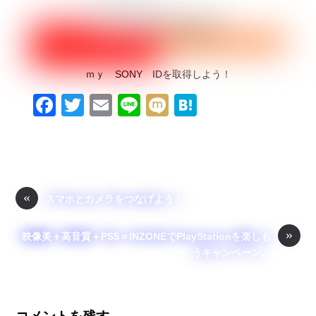
ｍｙ SONY IDを取得しよう！
F
T
E
Li
M
H
a
wi
m
n
ixi
at
c
tt
ail
e
e
e
er
n
b
a
«
スマホとカメラをつなげよう！
o
»
o
映像美＋高音質＋PS5＝INZONEでPlayStationを楽しも
うキャンペーン。
k