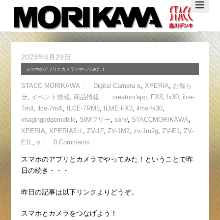
Twitter
Facebook
YouTube
2023年6月29日
スマホのアプリとカメラでやってみた！
STACC MORIKAWA
Digital Camera α
,
XPERIA
,
お知ら
せ
,
イベント情報
,
商品情報
creators'app
,
FX3
,
fx30
,
ilce-
7m4
,
ilce-7m4l
,
ILCE-7RM5
,
ILME-FX3
,
ilme-fx30
,
imagingedgemobile
,
SIMフリー
,
sony
,
STACCMORIKAWA
,
XPERIA
,
XPERIA5Ⅱ
,
ZV-1F
,
ZV-1M2
,
zv-1m2g
,
ZV-E1
,
ZV-
E1L
,
α
0 Comments
スマホのアプリとカメラでやってみた！ということで昨
日の続き・・・
昨日の記事は以下リンクよりどうぞ。
スマホとカメラをつなげよう！