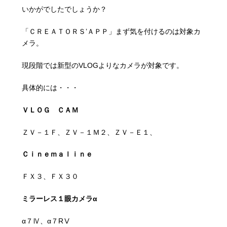
いかがでしたでしょうか？
「ＣＲＥＡＴＯＲＳ’ＡＰＰ」まず気を付けるのは対象カ
メラ。
現段階では新型のVLOGよりなカメラが対象です。
具体的には・・・
ＶＬＯＧ ＣＡＭ
ＺＶ－１Ｆ
、
ＺＶ－１Ｍ２
、
ＺＶ－Ｅ１
、
Ｃｉｎｅｍａｌｉｎｅ
ＦＸ３
、
ＦＸ３０
ミラーレス１眼カメラα
α７Ⅳ
、
α７RⅤ