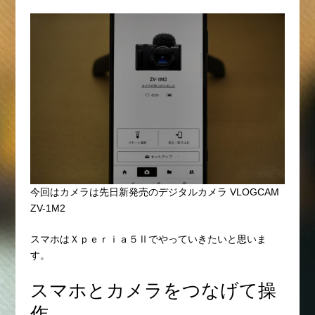
今回はカメラは先日新発売の
デジタルカメラ VLOGCAM
ZV-1M2
スマホはＸｐｅｒｉａ５Ⅱでやっていきたいと思いま
す。
スマホとカメラをつなげて操
作