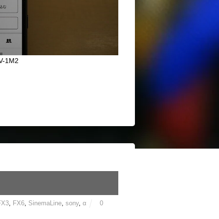
-1M2
FX3
,
FX6
,
SinemaLine
,
sony
,
α
0