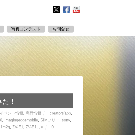
Twitter
Facebook
YouTube
写真コンテスト
お問合せ
みた！
イベント情報
,
商品情報
creators'app
,
30
,
imagingedgemobile
,
SIMフリー
,
sony
,
-1m2g
,
ZV-E1
,
ZV-E1L
,
α
0