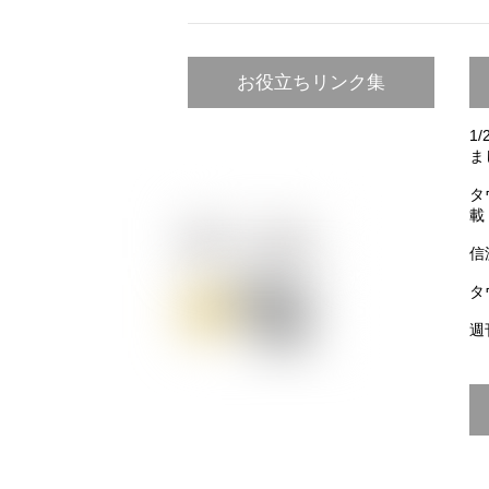
お役立ちリンク集
1
ま
タ
載
信
タ
週