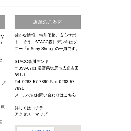
店舗のご案内
確かな情報、特別価格、安心サポー
らな
お
ト…そう、STACC森川デンキはソ
ニー「e-Sony Shop」の一員です。
セ
STACC森川デンキ
〒399-0701 長野県塩尻市広丘吉田
891-1
Tel. 0263-57-7890 Fax. 0263-57-
ープ
7891
メールでのお問い合わせは
こちら
価買
詳しくはコチラ
アクセス・マップ
業
）