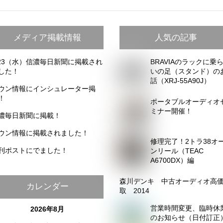
メディア掲載情報
人気の記事
/23（水）信濃毎日新聞に掲載され
BRAVIAのラックに乗
した！
いの足（スタンド）の
話（XRJ-55A90J）
ウン情報にインシュレーター掲
！
ポータブルオーディオ
ミナー開催！
濃毎日新聞に掲載！
ウン情報に掲載されました！
修理完了！2トラ38オ
刊ポストにでました！
ンリール（TEAC
A6700DX）編
森川デンキ 中古オーディオ高
カレンダー
取 2014
営業時間変更、臨時休
2026年8月
のお知らせ（日付訂正