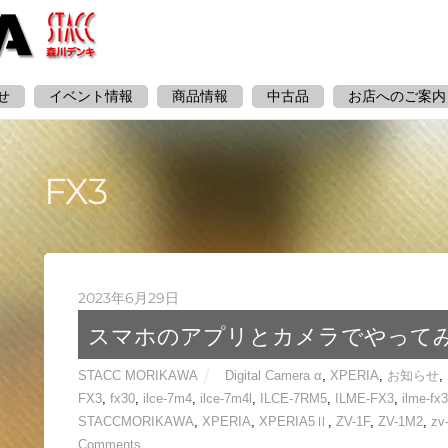
せ
イベント情報
商品情報
中古品
お店へのご案内
FX3
2023年6月29日
スマホのアプリとカメラでやって
STACC MORIKAWA
Digital Camera α
,
XPERIA
,
お知らせ
,
FX3
,
fx30
,
ilce-7m4
,
ilce-7m4l
,
ILCE-7RM5
,
ILME-FX3
,
ilme-fx
STACCMORIKAWA
,
XPERIA
,
XPERIA5Ⅱ
,
ZV-1F
,
ZV-1M2
,
zv
Comments