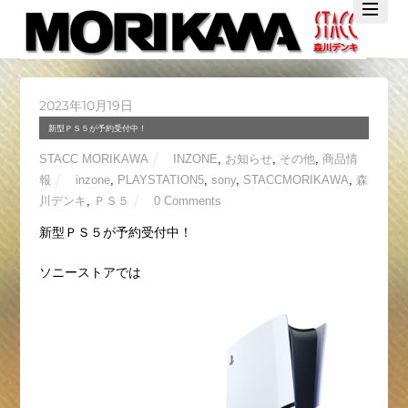
Twitter
Facebook
YouTube
2023年10月19日
新型ＰＳ５が予約受付中！
STACC MORIKAWA
INZONE
,
お知らせ
,
その他
,
商品情
報
inzone
,
PLAYSTATION5
,
sony
,
STACCMORIKAWA
,
森
川デンキ
,
ＰＳ５
0 Comments
新型ＰＳ５が予約受付中！
ソニーストアでは