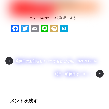
ｍｙ SONY IDを取得しよう！
F
T
E
Li
M
H
a
wi
m
n
ixi
at
c
tt
ail
e
e
e
er
n
b
a
«
店休日のお知らせ / いつでもどこでも。INZON Buds
o
»
o
明日、明後日はＪＢＬ ！
k
コメントを残す