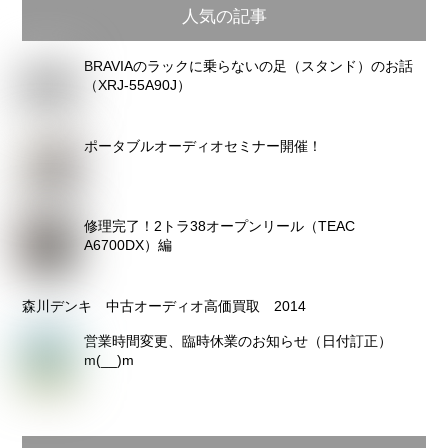
人気の記事
ー
カ
BRAVIAのラックに乗らないの足（スタンド）のお話
イ
（XRJ-55A90J）
ブ
ポータブルオーディオセミナー開催！
修理完了！2トラ38オープンリール（TEAC
A6700DX）編
森川デンキ 中古オーディオ高価買取 2014
営業時間変更、臨時休業のお知らせ（日付訂正）
m(__)m