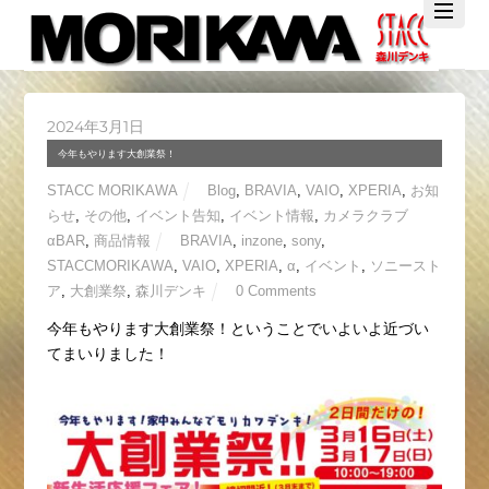
Twitter
Facebook
YouTube
2024年3月1日
今年もやります大創業祭！
STACC MORIKAWA
Blog
,
BRAVIA
,
VAIO
,
XPERIA
,
お知
らせ
,
その他
,
イベント告知
,
イベント情報
,
カメラクラブ
αBAR
,
商品情報
BRAVIA
,
inzone
,
sony
,
STACCMORIKAWA
,
VAIO
,
XPERIA
,
α
,
イベント
,
ソニースト
ア
,
大創業祭
,
森川デンキ
0 Comments
今年もやります大創業祭！ということでいよいよ近づい
てまいりました！