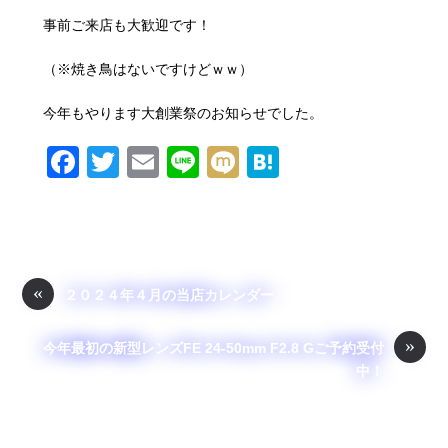
事前ご来店も大歓迎です！
（※焼き鳥はないですけどｗｗ）
今年もやります大創業祭のお知らせでした。
F
T
E
Li
M
H
a
wi
m
n
ixi
at
c
tt
ail
e
e
e
er
n
b
a
«
２０２４年４月の当店カレンダー
o
»
o
今年最初の新型レンズFE 24-50mm F2.8 Gご予約受付
中！
k