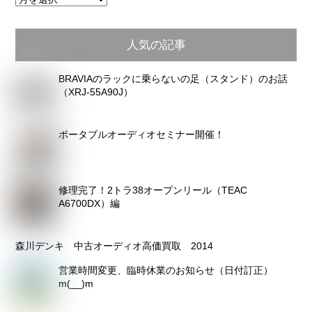
別
ア
人気の記事
ー
カ
BRAVIAのラックに乗らないの足（スタンド）のお話
イ
（XRJ-55A90J）
ブ
ポータブルオーディオセミナー開催！
修理完了！2トラ38オープンリール（TEAC
A6700DX）編
森川デンキ 中古オーディオ高価買取 2014
営業時間変更、臨時休業のお知らせ（日付訂正）
m(__)m