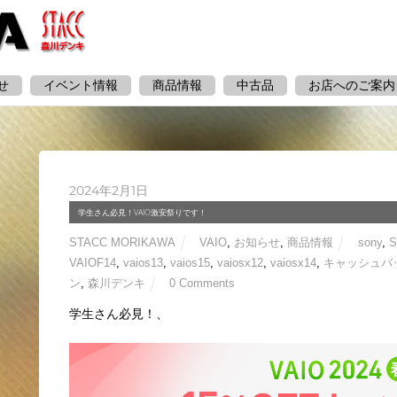
せ
イベント情報
商品情報
中古品
お店へのご案内
2024年2月1日
学生さん必見！VAIO激安祭りです！
STACC MORIKAWA
VAIO
,
お知らせ
,
商品情報
sony
,
S
VAIOF14
,
vaios13
,
vaios15
,
vaiosx12
,
vaiosx14
,
キャッシュバ
ン
,
森川デンキ
0 Comments
学生さん必見！、