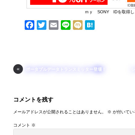
ｍｙ SONY IDを取得
F
T
E
Li
M
H
a
wi
m
n
ixi
at
c
tt
ail
e
e
e
er
n
b
a
«
ポータブルデータトランスミッター登場！
シ
o
o
k
コメントを残す
メールアドレスが公開されることはありません。
※
が付いてい
コメント
※