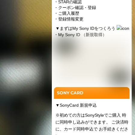
・STARの確認
・クーポン確認・登録
・ご購入履歴
・登録情報変更
▼
まずはMy Sony IDをつくろう
・My Sony ID （新規取得）
SONY CARD
▼
SonyCard 新規申込
※初めての方はSonyStyleでご購入 時
に同時申し込みができます。 ご決済時
に、カード同時申込で お手続きくださ