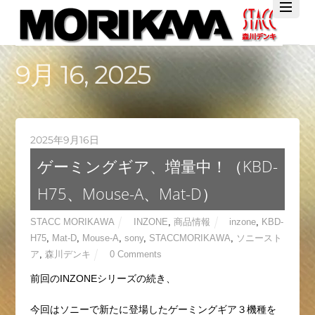
Twitter
Facebook
YouTube
9月 16, 2025
2025年9月16日
ゲーミングギア、増量中！（KBD-
H75、Mouse-A、Mat-D）
STACC MORIKAWA
INZONE
,
商品情報
inzone
,
KBD-
H75
,
Mat-D
,
Mouse-A
,
sony
,
STACCMORIKAWA
,
ソニースト
ア
,
森川デンキ
0 Comments
前回のINZONEシリーズの続き、
今回はソニーで新たに登場したゲーミングギア３機種を