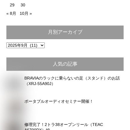
29
30
« 8月
10月 »
月別アーカイブ
月
別
ア
人気の記事
ー
カ
BRAVIAのラックに乗らないの足（スタンド）のお話
イ
（XRJ-55A90J）
ブ
ポータブルオーディオセミナー開催！
修理完了！2トラ38オープンリール（TEAC