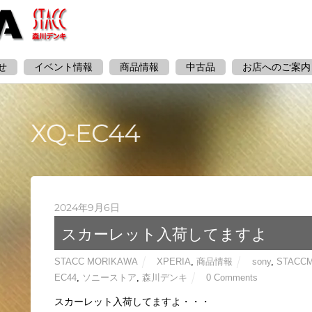
せ
イベント情報
商品情報
中古品
お店へのご案内
XQ-EC44
2024年9月6日
スカーレット入荷してますよ
STACC MORIKAWA
XPERIA
,
商品情報
sony
,
STACC
EC44
,
ソニーストア
,
森川デンキ
0 Comments
スカーレット入荷してますよ・・・