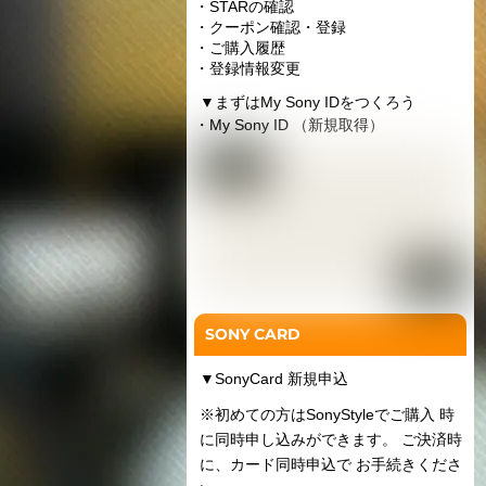
・STARの確認
・クーポン確認・登録
・ご購入履歴
・登録情報変更
▼
まずはMy Sony IDをつくろう
・My Sony ID （新規取得）
SONY CARD
▼
SonyCard 新規申込
※初めての方はSonyStyleでご購入 時
に同時申し込みができます。 ご決済時
に、カード同時申込で お手続きくださ