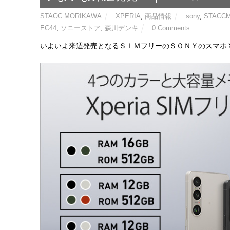
STACC MORIKAWA
XPERIA
,
商品情報
sony
,
STACC
EC44
,
ソニーストア
,
森川デンキ
0 Comments
いよいよ来週発売となるＳＩＭフリーのＳＯＮＹのスマホ