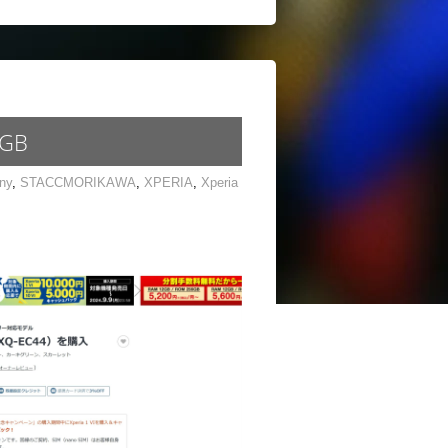
GB
ny
,
STACCMORIKAWA
,
XPERIA
,
Xperia