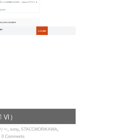
1Ⅵ）
フリー
,
sony
,
STACCMORIKAWA
,
0 Comments