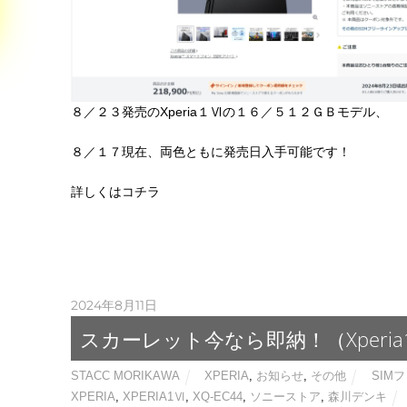
８／２３発売のXperia１Ⅵの１６／５１２ＧＢモデル、
８／１７現在、両色ともに発売日入手可能です！
詳しくはコチラ
2024年8月11日
スカーレット今なら即納！（Xperia
STACC MORIKAWA
XPERIA
,
お知らせ
,
その他
SIM
XPERIA
,
XPERIA1Ⅵ
,
XQ-EC44
,
ソニーストア
,
森川デンキ