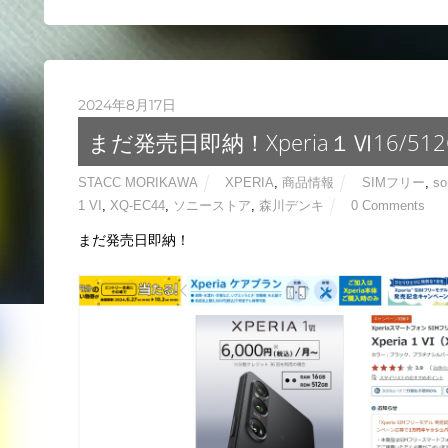
2024年8月17日
まだ発売日即納！Xperia１Ⅵ16/512
STACC MORIKAWA
XPERIA
,
商品情報
SIMフリー
,
so
1 VI
,
XQ-EC44
,
ソニーストア
,
森川デンキ
0 Comments
まだ発売日即納！