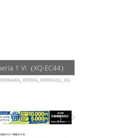
 1 VI（XQ-EC44）
MORIKAWA
,
XPERIA
,
XPERIA1Ⅳ
,
XQ-