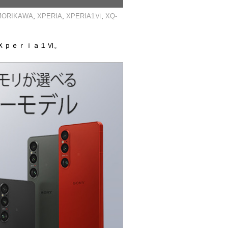
MORIKAWA
,
XPERIA
,
XPERIA1Ⅵ
,
XQ-
Ｘｐｅｒｉａ１Ⅵ。