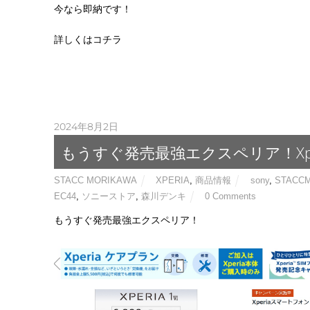
今なら即納です！
詳しくはコチラ
2024年8月2日
もうすぐ発売最強エクスペリア！Xperia
STACC MORIKAWA
XPERIA
,
商品情報
sony
,
STACC
EC44
,
ソニーストア
,
森川デンキ
0 Comments
もうすぐ発売最強エクスペリア！