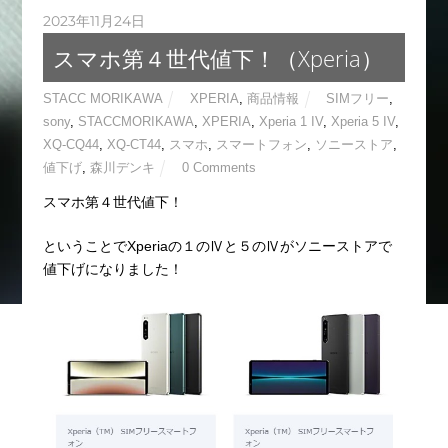
2023年11月24日
スマホ第４世代値下！（Xperia）
STACC MORIKAWA
XPERIA
,
商品情報
SIMフリー
,
sony
,
STACCMORIKAWA
,
XPERIA
,
Xperia 1 IV
,
Xperia 5 IV
,
XQ-CQ44
,
XQ-CT44
,
スマホ
,
スマートフォン
,
ソニーストア
,
値下げ
,
森川デンキ
0 Comments
スマホ第４世代値下！
ということでXperiaの１のⅣと５のⅣがソニーストアで
値下げになりました！