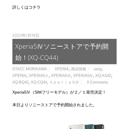
詳しくはコチラ
2023年1月19日
Xperia5Ⅳソニーストアで予約開
始！(XQ-CQ44)
STACC MORIKAWA
XPERIA
,
商品情報
sony
,
XPERIA
,
XPERIA5Ⅱ
,
XPERIA5Ⅲ
,
XPERIA5Ⅳ
,
XQ-AS42
,
XQ-BQ42
,
XQ-CQ44
,
Ｘｐｅｒｉａ５Ⅳ
0 Comments
Xperia5Ⅳ（SIMフリーモデル）が２／１発売決定！
本日よりソニーストアで予約開始されました。