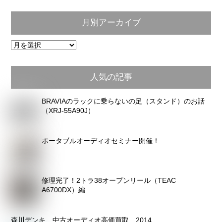
月別アーカイブ
月
別
ア
人気の記事
ー
カ
BRAVIAのラックに乗らないの足（スタンド）のお話
イ
（XRJ-55A90J）
ブ
ポータブルオーディオセミナー開催！
修理完了！2トラ38オープンリール（TEAC
A6700DX）編
森川デンキ 中古オーディオ高価買取 2014