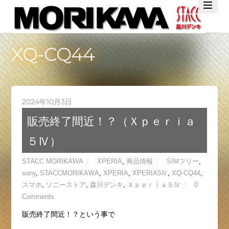
Twitter
Facebook
YouTube
XQ-CQ44
2024年10月3日
販売終了間近！？（Ｘｐｅｒｉａ
５Ⅳ）
STACC MORIKAWA
XPERIA
,
商品情報
SIMフリー
,
sony
,
STACCMORIKAWA
,
XPERIA
,
XPERIA5Ⅳ
,
XQ-CQ44
,
スマホ
,
ソニーストア
,
森川デンキ
,
Ｘｐｅｒｉａ５Ⅳ
0
Comments
販売終了間近！？という事で