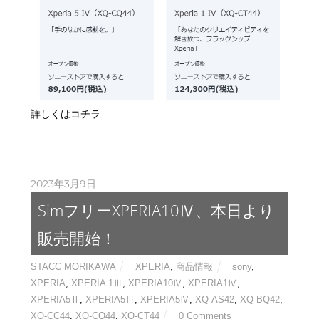
詳しくはコチラ
2023年3月9日
SimフリーXPERIA10Ⅳ、本日より
販売開始！
STACC MORIKAWA
XPERIA
,
商品情報
sony
,
XPERIA
,
XPERIA 1Ⅲ
,
XPERIA10Ⅳ
,
XPERIA1Ⅳ
,
XPERIA5Ⅱ
,
XPERIA5Ⅲ
,
XPERIA5Ⅳ
,
XQ-AS42
,
XQ-BQ42
,
XQ-CC44
,
XQ-CQ44
,
XQ-CT44
0 Comments