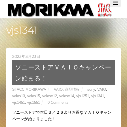
Twitter
Facebook
YouTube
vjs1341
2023年3月23日
ソニーストアＶＡＩＯキャンペー
ン始まる！
STACC MORIKAWA
VAIO
,
商品情報
sony
,
VAIO
,
vaios13
,
vaios15
,
vaiosx12
,
vaiosx14
,
vjs1251
,
vjs1341
,
vjs1451
,
vjs1551
0 Comments
ソニーストアで本日３／２６よりお得なＶＡＩＯキャン
ペーンが始まりました！