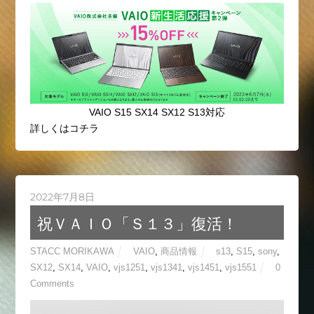
VAIO S15 SX14 SX12 S13対応
詳しくはコチラ
2022年7月8日
祝ＶＡＩＯ「Ｓ１３」復活！
STACC MORIKAWA
VAIO
,
商品情報
s13
,
S15
,
sony
,
SX12
,
SX14
,
VAIO
,
vjs1251
,
vjs1341
,
vjs1451
,
vjs1551
0
Comments