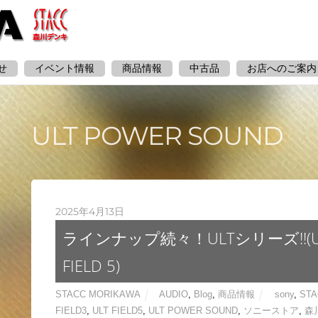
せ
イベント情報
商品情報
中古品
お店へのご案内
ULT POWER SOUND
2025年4月13日
ラインナップ続々！ULTシリーズ!!(ULT 
FIELD 5)
STACC MORIKAWA
AUDIO
,
Blog
,
商品情報
sony
,
ST
FIELD3
,
ULT FIELD5
,
ULT POWER SOUND
,
ソニーストア
,
森