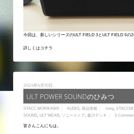
今回は、新しいシリーズのULT FIELD 3とULT FIEL
詳しくはコチラ
2024年5月10日
ULT POWER SOUNDのひみつ
STACC MORIKAWA
AUDIO
,
商品情報
sony
,
STACCM
SOUND
,
ULT WEAR
,
ソニーストア
,
森川デンキ
0 Commen
皆さんこんにちは。