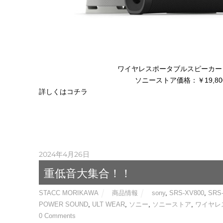
ワイヤレスポータブルスピーカー ULT
ソニーストア価格：￥19,800
詳しくはコチラ
2024年4月26日
重低音大集合！！
STACC MORIKAWA
商品情報
sony
,
SRS-XV800
,
SRS
POWER SOUND
,
ULT WEAR
,
ソニー
,
ソニーストア
,
ワイヤレ
0 Comments