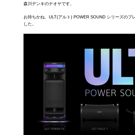
森川デンキのナオヤです。
お待ちかね、ULT(アルト) POWER SOUND シリー
した。