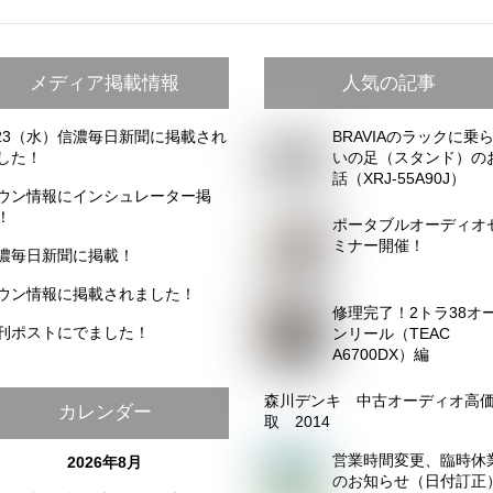
メディア掲載情報
人気の記事
/23（水）信濃毎日新聞に掲載され
BRAVIAのラックに乗
した！
いの足（スタンド）の
話（XRJ-55A90J）
ウン情報にインシュレーター掲
！
ポータブルオーディオ
ミナー開催！
濃毎日新聞に掲載！
ウン情報に掲載されました！
修理完了！2トラ38オ
刊ポストにでました！
ンリール（TEAC
A6700DX）編
森川デンキ 中古オーディオ高
カレンダー
取 2014
営業時間変更、臨時休
2026年8月
のお知らせ（日付訂正