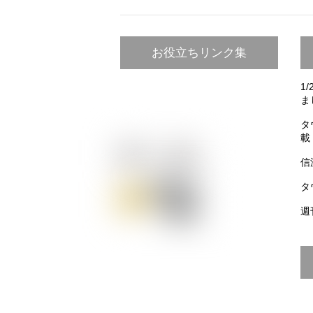
お役立ちリンク集
1
ま
タ
載
信
タ
週