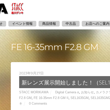
せ
イベント情報
商品情報
中古品
お店へのご案内
FE 16-35mm F2.8 GM
2023年9月27日
新レンズ展示開始しました！（SEL1
STACC MORIKAWA
Digital Camera α
,
お知らせ
,
カメラクラ
F2.8 GM
,
FE 16-35mm F2.8 GM II
,
SEL1635GM
,
SEL1635GM
キ
0 Comments