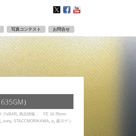
Twitter
Facebook
YouTube
写真コンテスト
お問合せ
635GM）
ブαBAR
,
商品情報
FE 16-35mm
2
,
sony
,
STACCMORIKAWA
,
α
,
森川デン