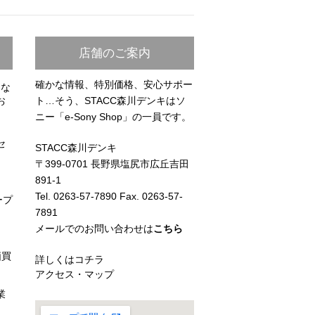
店舗のご案内
確かな情報、特別価格、安心サポー
らな
お
ト…そう、STACC森川デンキはソ
ニー「e-Sony Shop」の一員です。
セ
STACC森川デンキ
〒399-0701 長野県塩尻市広丘吉田
891-1
Tel. 0263-57-7890 Fax. 0263-57-
ープ
7891
メールでのお問い合わせは
こちら
価買
詳しくはコチラ
アクセス・マップ
業
）