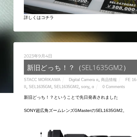
詳しくはコチラ
2023年9月4日
新旧どっち！？（SEL1635GM2）
STACC MORIKAWA
Digital Camera α
,
商品情報
FE 16
II
,
SEL1635GM
,
SEL1635GM2
,
sony
,
α
0 Comments
新旧どっち！？ということで先日発表されました
SONY超広角ズームレンズGMasterのSEL1635GM2。