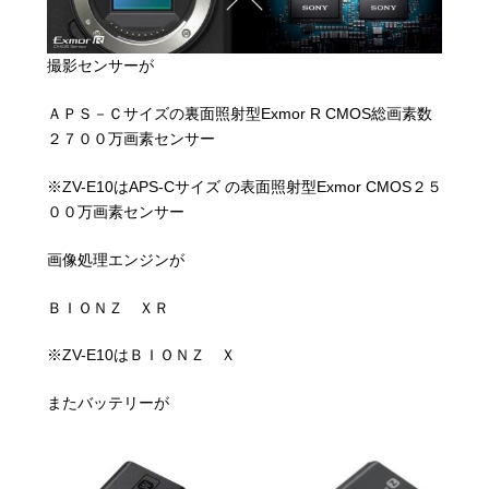
撮影センサーが
ＡＰＳ－Ｃサイズの裏面照射型Exmor R CMOS総画素数
２７００万画素センサー
※ZV-E10はAPS-Cサイズ の表面照射型Exmor CMOS２５
００万画素センサー
画像処理エンジンが
ＢＩＯＮＺ ＸＲ
※ZV-E10はＢＩＯＮＺ Ｘ
またバッテリーが