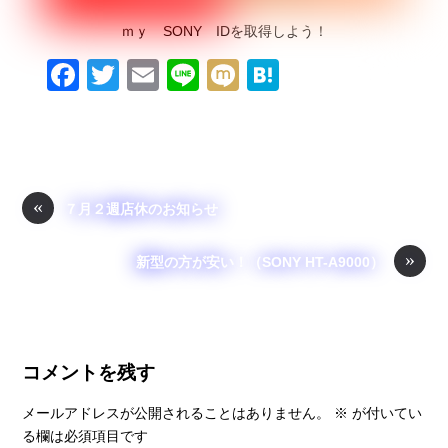
ｍｙ SONY IDを取得しよう！
F
T
E
Li
M
H
a
wi
m
n
ixi
at
c
tt
ail
e
e
e
er
n
b
a
«
７月２週店休のお知らせ
o
»
o
新型の方が安い！（SONY HT-A9000）
k
コメントを残す
メールアドレスが公開されることはありません。
※
が付いてい
る欄は必須項目です