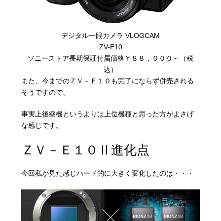
デジタル一眼カメラ VLOGCAM
ZV-E10
ソニーストア長期保証付属価格￥８８，０００～（税
込）
また、今までのＺＶ－Ｅ１０も完了にならず併売される
そうですので、
事実上後継機というよりは上位機種と思った方がよさげ
な感じです。
ＺＶ－Ｅ１０Ⅱ進化点
今回私が見た感じハード的に大きく変化したのは・・・