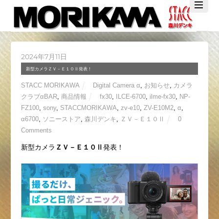
Twitter
Facebook
YouTube
2024年7月11日
新型カメラＺＶ－Ｅ１０Ⅱ発表！
STACC MORIKAWA
Digital Camera α
,
お知らせ
,
カメラ
クラブαBAR
,
商品情報
fx30
,
ILCE-6700
,
ilme-fx30
,
NP-
FZ100
,
sony
,
STACCMORIKAWA
,
zv-e10
,
ZV-E10M2
,
α
,
α6700
,
ソニーストア
,
森川デンキ
,
ＺＶ－Ｅ１０Ⅱ
0
Comments
新型カメラ
ＺＶ－Ｅ１０Ⅱ
発表！