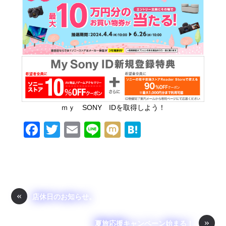
ｍｙ SONY IDを取得しよう！
F
T
E
Li
M
H
a
wi
m
n
ixi
at
c
tt
ail
e
e
e
er
n
b
a
«
店休日のお知らせ。
o
»
夏旅応援キャンペーン始まる！