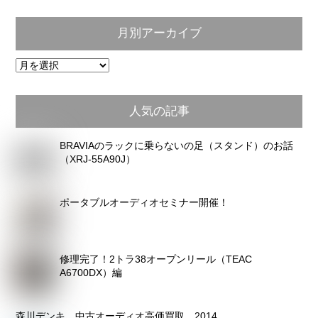
月別アーカイブ
月
別
ア
人気の記事
ー
カ
BRAVIAのラックに乗らないの足（スタンド）のお話
イ
（XRJ-55A90J）
ブ
ポータブルオーディオセミナー開催！
修理完了！2トラ38オープンリール（TEAC
A6700DX）編
森川デンキ 中古オーディオ高価買取 2014