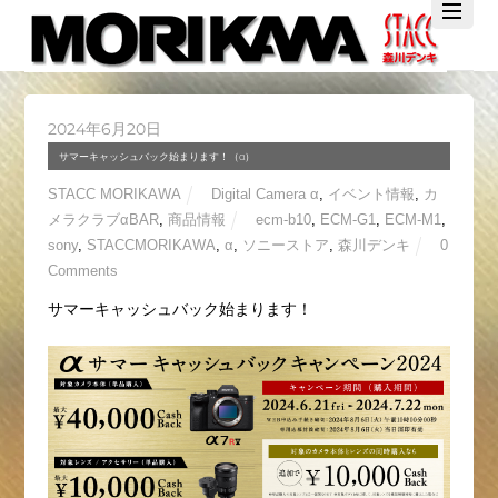
Twitter
Facebook
YouTube
2024年6月20日
サマーキャッシュバック始まります！（α）
STACC MORIKAWA
Digital Camera α
,
イベント情報
,
カ
メラクラブαBAR
,
商品情報
ecm-b10
,
ECM-G1
,
ECM-M1
,
sony
,
STACCMORIKAWA
,
α
,
ソニーストア
,
森川デンキ
0
Comments
サマーキャッシュバック始まります！