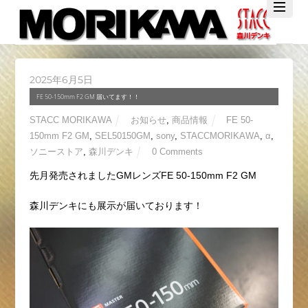
Twitter
Facebook
YouTube
2025年6月5日
FE 50-150mm F2 GM 届いてます！！
STACC MORIKAWA
お知らせ
,
商品情報
FE 50-
150mm F2 GM
,
SEL50150GM
,
sony
,
STACCMORIKAWA
,
α
,
ソニーストア
,
森川デンキ
0 Comments
先月発売されましたGMレンズFE 50-150mm F2 GM
森川デンキにも展示が届いております！