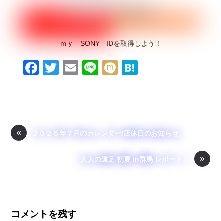
ｍｙ SONY IDを取得しよう！
F
T
E
Li
M
H
a
wi
m
n
ixi
at
c
tt
ail
e
e
e
er
n
b
a
«
２０２５年７月のカレンダー/店休日のお知らせ。
o
»
o
大人の遠足 初夏 in群馬 レポート！
k
コメントを残す