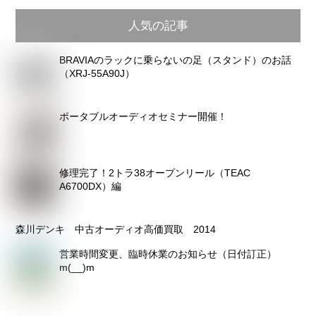
ア
人気の記事
ー
カ
BRAVIAのラックに乗らないの足（スタンド）のお話
イ
（XRJ-55A90J）
ブ
ポータブルオーディオセミナー開催！
修理完了！2トラ38オープンリール（TEAC
A6700DX）編
森川デンキ 中古オーディオ高価買取 2014
営業時間変更、臨時休業のお知らせ（日付訂正）
m(__)m