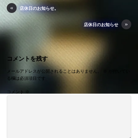
b
a
«
店休日のお知らせ。
o
»
o
店休日のお知らせ
k
コメントを残す
メールアドレスが公開されることはありません。
※
が付いてい
る欄は必須項目です
コメント
※