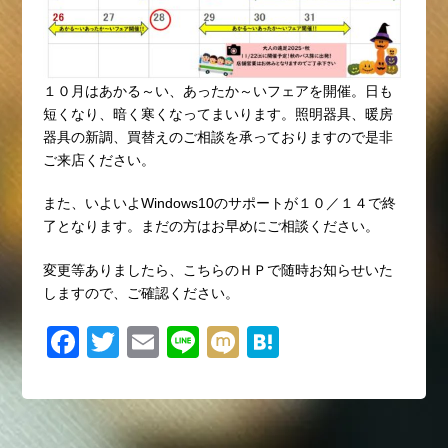
１０月はあかる～い、あったか～いフェアを開催。日も
短くなり、暗く寒くなってまいります。照明器具、暖房
器具の新調、買替えのご相談を承っておりますので是非
ご来店ください。
また、いよいよWindows10のサポートが１０／１４で終
了となります。まだの方はお早めにご相談ください。
変更等ありましたら、こちらのＨＰで随時お知らせいた
しますので、ご確認ください。
F
T
E
Li
M
H
a
wi
m
n
ixi
at
c
tt
ail
e
e
e
er
n