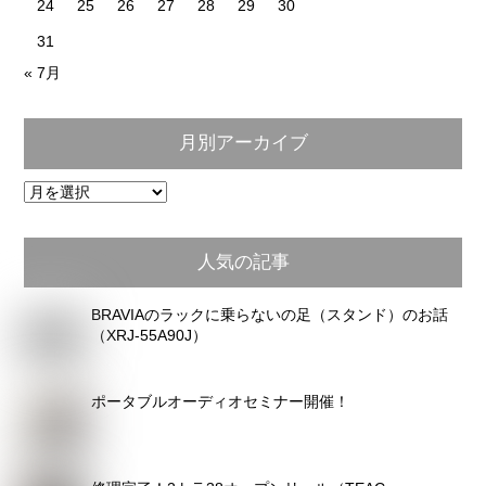
24
25
26
27
28
29
30
31
« 7月
月別アーカイブ
月
別
ア
人気の記事
ー
カ
BRAVIAのラックに乗らないの足（スタンド）のお話
イ
（XRJ-55A90J）
ブ
ポータブルオーディオセミナー開催！