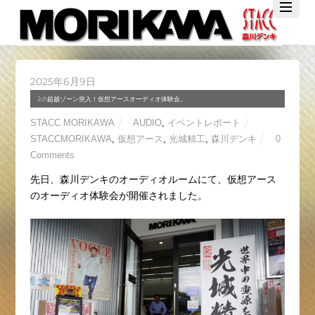
Twitter
Facebook
YouTube
2025年6月9日
2ch超越ゾーン突入！仮想アースオーディオ体験会。
STACC MORIKAWA
AUDIO
,
イベントレポート
STACCMORIKAWA
,
仮想アース
,
光城精工
,
森川デンキ
0
Comments
先日、森川デンキのオーディオルームにて、仮想アース
のオーディオ体験会が開催されました。