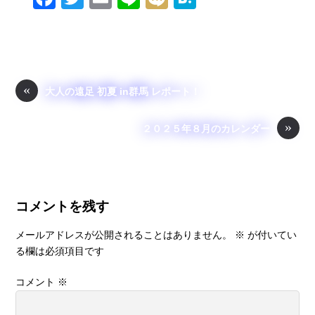
a
wi
m
n
ixi
at
c
tt
ail
e
e
e
er
n
b
a
«
大人の遠足 初夏 in群馬 レポート！
o
»
o
２０２５年８月のカレンダー
k
コメントを残す
メールアドレスが公開されることはありません。
※
が付いてい
る欄は必須項目です
コメント
※