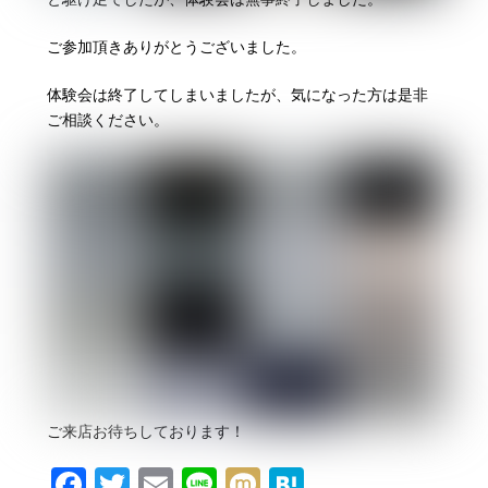
ご参加頂きありがとうございました。
体験会は終了してしまいましたが、気になった方は是非
ご相談ください。
ご来店お待ちしております！
F
T
E
Li
M
H