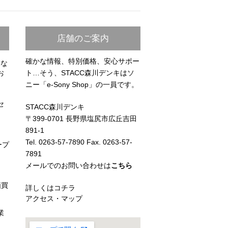
店舗のご案内
確かな情報、特別価格、安心サポー
らな
お
ト…そう、STACC森川デンキはソ
ニー「e-Sony Shop」の一員です。
セ
STACC森川デンキ
〒399-0701 長野県塩尻市広丘吉田
891-1
Tel. 0263-57-7890 Fax. 0263-57-
ープ
7891
メールでのお問い合わせは
こちら
価買
詳しくはコチラ
アクセス・マップ
業
）