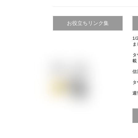
お役立ちリンク集
1
ま
タ
載
信
タ
週