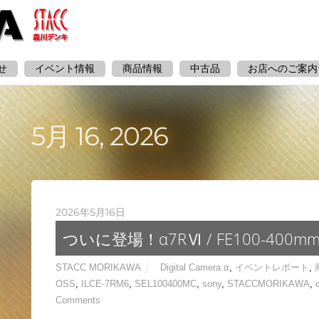
せ
イベント情報
商品情報
中古品
お店へのご案内
5月 16, 2026
2026年5月16日
ついに登場！α7RⅥ / FE100-400mm F
STACC MORIKAWA
Digital Camera α
,
イベントレポート
,
OSS
,
ILCE-7RM6
,
SEL100400MC
,
sony
,
STACCMORIKAWA
,
Comments