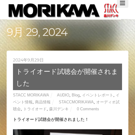
Twitter
Facebook
YouTube
9月 29, 2024
2024年9月29日
トライオード試聴会が開催されま
した
STACC MORIKAWA
AUDIO
,
Blog
,
イベントレポート
,
イ
ベント情報
,
商品情報
STACCMORIKAWA
,
オーディオ試
聴会
,
トライオード
,
森川デンキ
0 Comments
トライオード試聴会が開催されました！