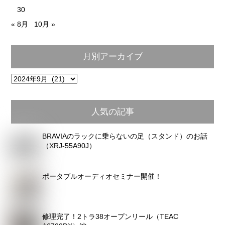
30
« 8月
10月 »
月別アーカイブ
月
別
ア
人気の記事
ー
カ
BRAVIAのラックに乗らないの足（スタンド）のお話
イ
（XRJ-55A90J）
ブ
ポータブルオーディオセミナー開催！
修理完了！2トラ38オープンリール（TEAC