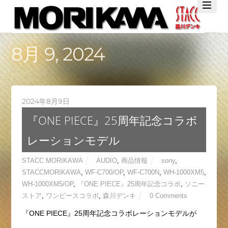
Twitter
Facebook
YouTube
8月 9, 2024
2024年8月9日
『ONE PIECE』25周年記念コラボ
レーションモデル
STACC MORIKAWA
AUDIO
,
商品情報
sony
,
STACCMORIKAWA
,
WF-C700/OP
,
WF-C700N
,
WH-1000XM5
,
WH-1000XM5/OP
,
『ONE PIECE』25周年記念コラボ
,
ソニー
ストア
,
ワンピースコラボ
,
森川デンキ
0 Comments
『ONE PIECE』25周年記念コラボレーションモデルが