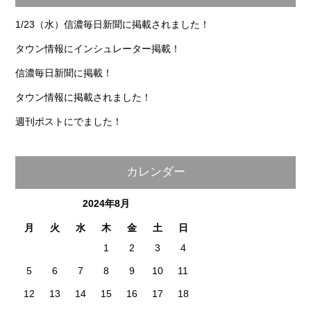
1/23（水）信濃毎日新聞に掲載されました！
タウン情報にインシュレーター掲載！
信濃毎日新聞に掲載！
タウン情報に掲載されました！
週刊ポストにでました！
カレンダー
2024年8月
月
火
水
木
金
土
日
1
2
3
4
5
6
7
8
9
10
11
12
13
14
15
16
17
18