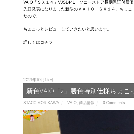
VAIO「ＳＸ１４」VJS1441 ソニーストア長期保証付属価格
先日発表になりました新型のＶＡＩＯ「ＳＸ１４」ちょこ
たので、
ちょこっとレビューしていきたいと思います。
詳しくはコチラ
2021年10月14日
新色VAIO「z」勝色特別仕様ちょ
STACC MORIKAWA
VAIO
,
商品情報
0 Comments