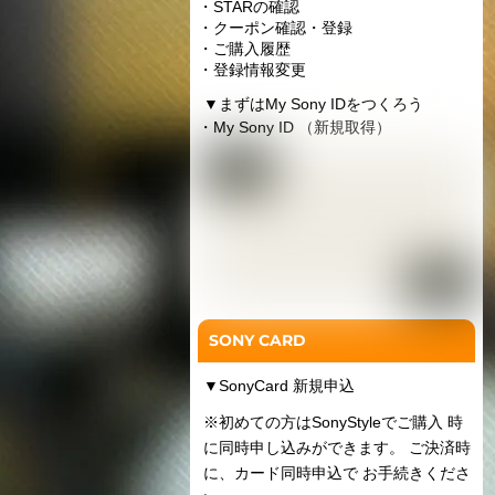
・STARの確認
・クーポン確認・登録
・ご購入履歴
・登録情報変更
▼
まずはMy Sony IDをつくろう
・My Sony ID （新規取得）
SONY CARD
▼
SonyCard 新規申込
※初めての方はSonyStyleでご購入 時
に同時申し込みができます。 ご決済時
に、カード同時申込で お手続きくださ