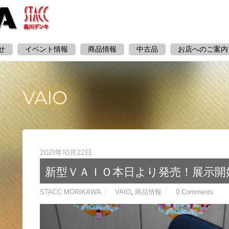
せ
イベント情報
商品情報
中古品
お店へのご案内
VAIO
2021年10月22日
新型ＶＡＩＯ本日より発売！展示開始！
STACC MORIKAWA
VAIO
,
商品情報
0 Comments