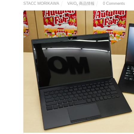
STACC MORIKAWA
VAIO
,
商品情報
0 Comments