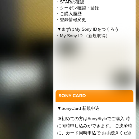
・STARの確認
・クーポン確認・登録
・ご購入履歴
・登録情報変更
▼
まずはMy Sony IDをつくろう
・My Sony ID （新規取得）
SONY CARD
▼
SonyCard 新規申込
※初めての方はSonyStyleでご購入 時
に同時申し込みができます。 ご決済時
に、カード同時申込で お手続きくださ