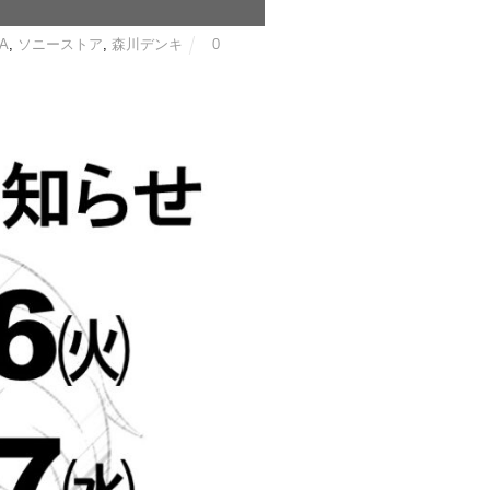
A
,
ソニーストア
,
森川デンキ
0