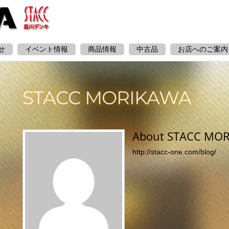
せ
イベント情報
商品情報
中古品
お店へのご案内
STACC MORIKAWA
About
STACC MO
http://stacc-one.com/blog/