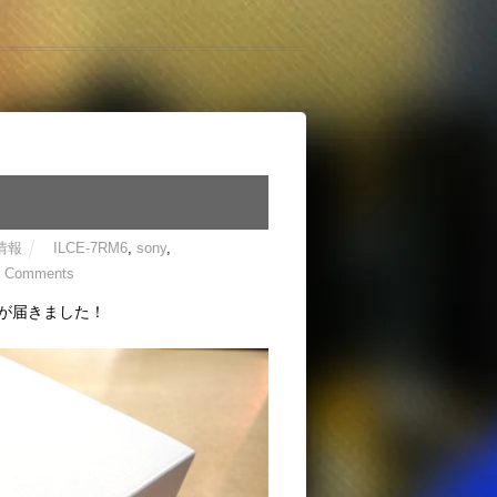
情報
ILCE-7RM6
,
sony
,
0 Comments
機が届きました！