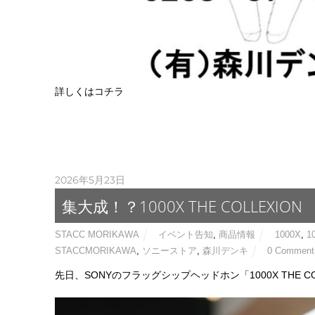
詳しくはコチラ
2026年5月23日
集大成！？1000X THE COLLEXION
STACC MORIKAWA
イベント告知
,
商品情報
1000X
,
1
STACCMORIKAWA
,
ソニーストア
,
森川デンキ
0 Comment
先日、SONYのフラッグシップヘッドホン「1000X THE C