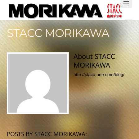
Twitter
Facebook
YouTube
STACC MORIKAWA
About
STACC
MORIKAWA
http://stacc-one.com/blog/
POSTS BY STACC MORIKAWA: