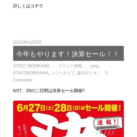
詳しくはコチラ
2026年6月8日
今年もやります！決算セール！！
STACC MORIKAWA
イベント情報
sony
,
STACCMORIKAWA
,
ソニーストア
,
森川デンキ
0
Comments
6/27、28の二日間は決算セール開催!!