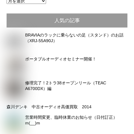
月
別
ア
人気の記事
ー
カ
BRAVIAのラックに乗らないの足（スタンド）のお話
イ
（XRJ-55A90J）
ブ
ポータブルオーディオセミナー開催！
修理完了！2トラ38オープンリール（TEAC
A6700DX）編
森川デンキ 中古オーディオ高価買取 2014
営業時間変更、臨時休業のお知らせ（日付訂正）
m(__)m