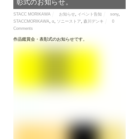
彰式のお知らせ。
STACC MORIKAWA
お知らせ
,
イベント告知
sony
,
STACCMORIKAWA
,
α
,
ソニーストア
,
森川デンキ
0
Comments
作品鑑賞会・表彰式のお知らせです。