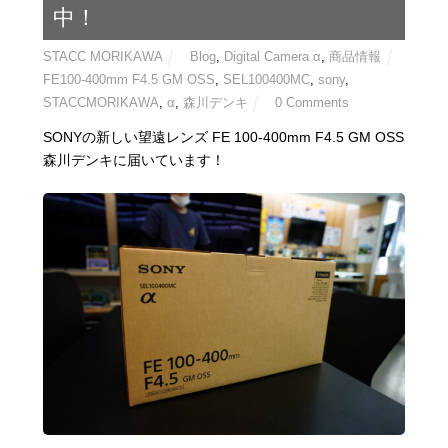
中！
STACC MORIKAWA
Blog
,
Digital Camera α
,
商品情報
FE100-400mm F4.5 GM OSS
,
SEL100400MC
,
sony
,
STACCMORIKAWA
,
α
,
森川デンキ
0 Comments
SONYの新しい望遠レンズ FE 100-400mm F4.5 GM OSS
森川デンキに届いています！