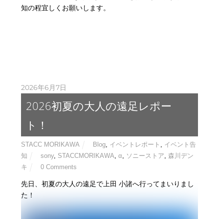
知の程宜しくお願いします。
2026年6月7日
2026初夏の大人の遠足レポー
ト！
STACC MORIKAWA
Blog
,
イベントレポート
,
イベント告
知
sony
,
STACCMORIKAWA
,
α
,
ソニーストア
,
森川デン
キ
0 Comments
先日、初夏の大人の遠足で上田 小諸へ行ってまいりまし
た！