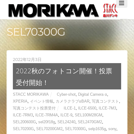
Twitter
Facebook
YouTube
SEL70300G
2022年12月3日
2022秋のフォトコン開催！投票
受付開始！
STACC MORIKAWA
Cyber-shot
,
Digital Camera α
,
XPERIA
,
イベント情報
,
カメラクラブαBAR
,
写真コンテスト
,
写真コンテスト投票受付
ILCE-1
,
ILCE-6500
,
ILCE-7M3
,
ILCE-7RM3
,
ILCE-7RM4A
,
ILCE-9
,
SEL100M28GM
,
SEL200600G
,
sel20f18g
,
SEL24240
,
SEL2470GM2
,
SEL70200G
,
SEL70200GM2
,
SEL70300G
,
selp1635g
,
sony
,