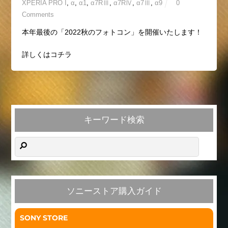
XPERIA PRO I
,
α
,
α1
,
α7RⅢ
,
α7RⅣ
,
α7Ⅲ
,
α9
0
Comments
本年最後の「2022秋のフォトコン」を開催いたします！
詳しくはコチラ
キーワード検索
ソニーストア購入ガイド
SONY STORE