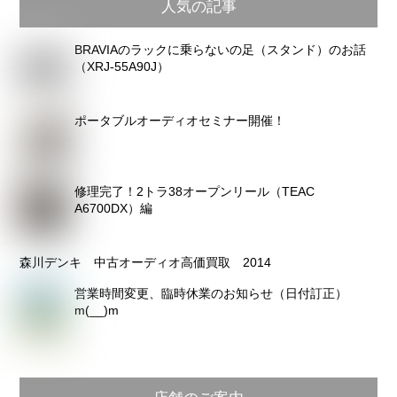
人気の記事
ー
カ
BRAVIAのラックに乗らないの足（スタンド）のお話
イ
（XRJ-55A90J）
ブ
ポータブルオーディオセミナー開催！
修理完了！2トラ38オープンリール（TEAC
A6700DX）編
森川デンキ 中古オーディオ高価買取 2014
営業時間変更、臨時休業のお知らせ（日付訂正）
m(__)m