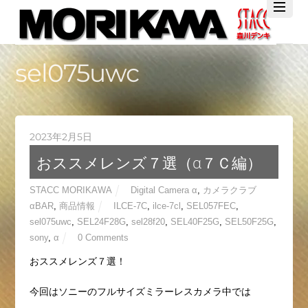
Twitter
Facebook
YouTube
sel075uwc
2023年2月5日
おススメレンズ７選（α７Ｃ編）
STACC MORIKAWA
Digital Camera α
,
カメラクラブ
αBAR
,
商品情報
ILCE-7C
,
ilce-7cl
,
SEL057FEC
,
sel075uwc
,
SEL24F28G
,
sel28f20
,
SEL40F25G
,
SEL50F25G
,
sony
,
α
0 Comments
おススメレンズ７選！
今回はソニーのフルサイズミラーレスカメラ中では