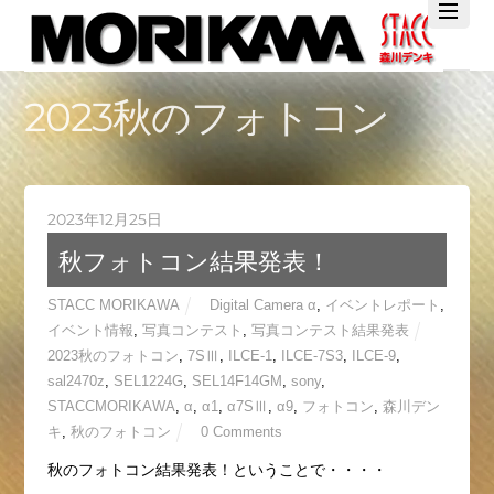
Twitter
Facebook
YouTube
2023秋のフォトコン
2023年12月25日
秋フォトコン結果発表！
STACC MORIKAWA
Digital Camera α
,
イベントレポート
,
イベント情報
,
写真コンテスト
,
写真コンテスト結果発表
2023秋のフォトコン
,
7SⅢ
,
ILCE-1
,
ILCE-7S3
,
ILCE-9
,
sal2470z
,
SEL1224G
,
SEL14F14GM
,
sony
,
STACCMORIKAWA
,
α
,
α1
,
α7SⅢ
,
α9
,
フォトコン
,
森川デン
キ
,
秋のフォトコン
0 Comments
秋のフォトコン結果発表！ということで・・・・