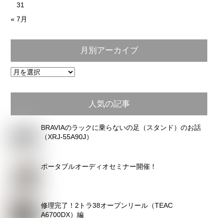
31
« 7月
月別アーカイブ
月
別
ア
人気の記事
ー
カ
BRAVIAのラックに乗らないの足（スタンド）のお話
イ
（XRJ-55A90J）
ブ
ポータブルオーディオセミナー開催！
修理完了！2トラ38オープンリール（TEAC
A6700DX）編