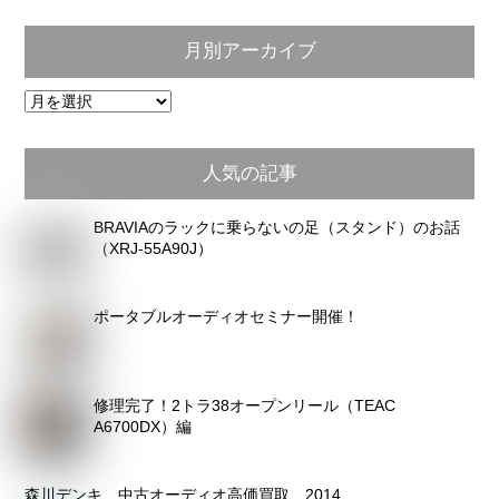
月別アーカイブ
月
別
ア
人気の記事
ー
カ
BRAVIAのラックに乗らないの足（スタンド）のお話
イ
（XRJ-55A90J）
ブ
ポータブルオーディオセミナー開催！
修理完了！2トラ38オープンリール（TEAC
A6700DX）編
森川デンキ 中古オーディオ高価買取 2014