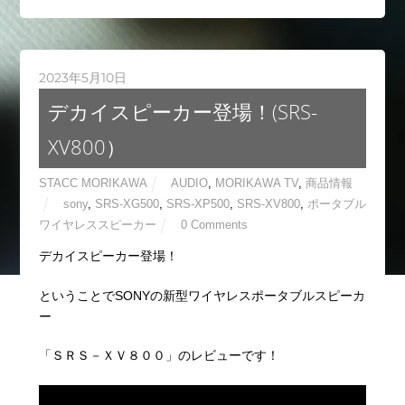
2023年5月10日
デカイスピーカー登場！(SRS-
XV800）
STACC MORIKAWA
AUDIO
,
MORIKAWA TV
,
商品情報
sony
,
SRS-XG500
,
SRS-XP500
,
SRS-XV800
,
ポータブル
ワイヤレススピーカー
0 Comments
デカイスピーカー登場！
ということでSONYの新型ワイヤレスポータブルスピーカ
ー
「ＳＲＳ－ＸＶ８００」のレビューです！