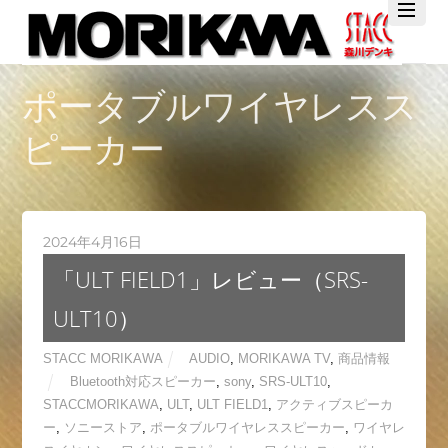
Twitter
Facebook
YouTube
ポータブルワイヤレスス
ピーカー
2024年4月16日
「ULT FIELD1」レビュー（SRS-
ULT10）
STACC MORIKAWA
AUDIO
,
MORIKAWA TV
,
商品情報
Bluetooth対応スピーカー
,
sony
,
SRS-ULT10
,
STACCMORIKAWA
,
ULT
,
ULT FIELD1
,
アクティブスピーカ
ー
,
ソニーストア
,
ポータブルワイヤレススピーカー
,
ワイヤレ