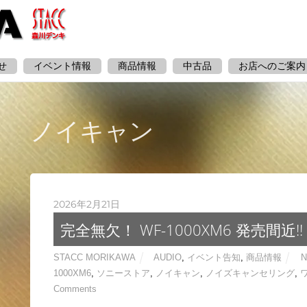
せ
イベント情報
商品情報
中古品
お店へのご案内
ノイキャン
2026年2月21日
完全無欠！ WF-1000XM6 発売間近!!
STACC MORIKAWA
AUDIO
,
イベント告知
,
商品情報
N
1000XM6
,
ソニーストア
,
ノイキャン
,
ノイズキャンセリング
,
Comments