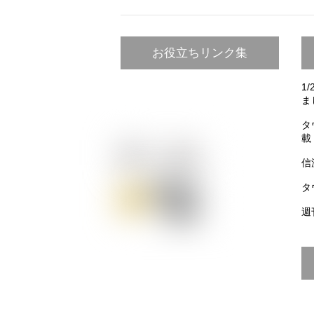
お役立ちリンク集
1
ま
タ
載
信
タ
週