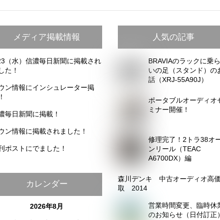
メディア掲載情報
人気の記事
/23（水）信濃毎日新聞に掲載され
BRAVIAのラックに乗
した！
いの足（スタンド）の
話（XRJ-55A90J）
ウン情報にインシュレーター掲
！
ポータブルオーディオ
ミナー開催！
濃毎日新聞に掲載！
ウン情報に掲載されました！
修理完了！2トラ38オ
刊ポストにでました！
ンリール（TEAC
A6700DX）編
森川デンキ 中古オーディオ高
カレンダー
取 2014
営業時間変更、臨時休
2026年8月
のお知らせ（日付訂正