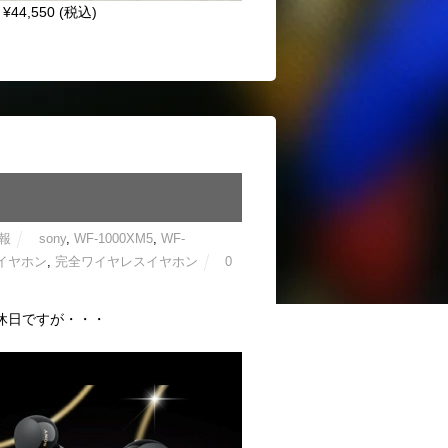
4,550 (税込)
報
sony
,
WF-1000XM5
,
WF‐
イヤホン
,
完全ワイヤレスイヤホン
0
定休日ですが・・・