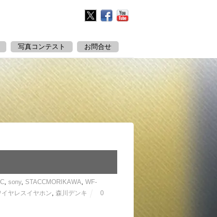
Twitter
Facebook
YouTube
写真コンテスト
お問合せ
C
,
sony
,
STACCMORIKAWA
,
WF-
ワイヤレスイヤホン
,
森川デンキ
0