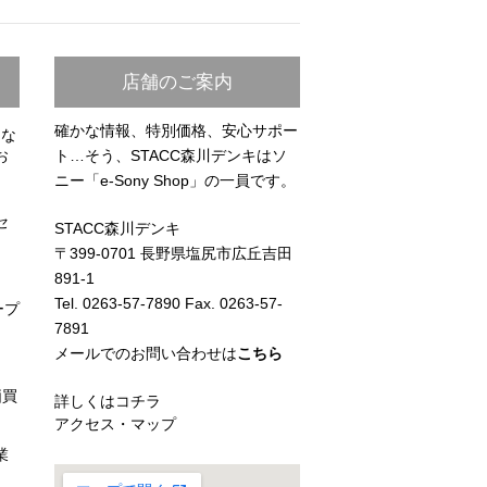
店舗のご案内
確かな情報、特別価格、安心サポー
らな
お
ト…そう、STACC森川デンキはソ
ニー「e-Sony Shop」の一員です。
セ
STACC森川デンキ
〒399-0701 長野県塩尻市広丘吉田
891-1
Tel. 0263-57-7890 Fax. 0263-57-
ープ
7891
メールでのお問い合わせは
こちら
価買
詳しくはコチラ
アクセス・マップ
業
）