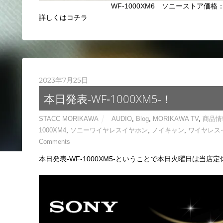
WF-1000XM6 ソニーストア価格：¥4
詳しくはコチラ
2023年7月25日
本日発表-WF‐1000XM5-！
STACC MORIKAWA
AUDIO
,
Blog
,
MORIKAWA TV
,
商品情
1000XM4
,
ソニーワイヤレスイヤホン
,
ノイキャン
,
ワイヤレス
Comments
本日発表-WF‐1000XM5-ということで本日火曜日は当店