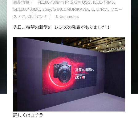
商品情報
FE100-400mm F4.5 GM OSS
,
ILCE-7RM6
,
SEL100400MC
,
sony
,
STACCMORIKAWA
,
α
,
α7RⅥ
,
ソニー
ストア
,
森川デンキ
0 Comments
先日、待望の新型α、レンズの発表がありました！
詳しくはコチラ