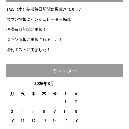
1/23（水）信濃毎日新聞に掲載されました！
タウン情報にインシュレーター掲載！
信濃毎日新聞に掲載！
タウン情報に掲載されました！
週刊ポストにでました！
カレンダー
2026年8月
月
火
水
木
金
土
日
1
2
3
4
5
6
7
8
9
10
11
12
13
14
15
16