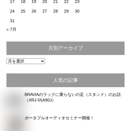
17
18
19
20
21
22
23
24
25
26
27
28
29
30
31
« 7月
月別アーカイブ
月
別
ア
人気の記事
ー
カ
BRAVIAのラックに乗らないの足（スタンド）のお話
イ
（XRJ-55A90J）
ブ
ポータブルオーディオセミナー開催！