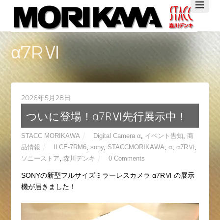
Twitter
Facebook
YouTube
α7RⅥ
2026年5月28日
ついに登場！α7RⅥ先行展示中！
STACC MORIKAWA
Digital Camera α
,
イベント告知
,
商
品情報
ILCE-7RM6
,
sony
,
STACCMORIKAWA
,
α
,
α7RⅥ
,
ソニーストア
,
森川デンキ
0 Comments
SONYの新型フルサイズミラーレスカメラ α7RⅥ の展示
機が届きました！