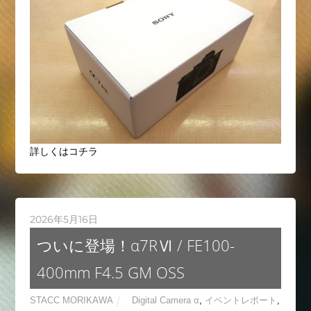
詳しくはコチラ
2026年5月16日
ついに登場！α7RⅥ / FE100-
400mm F4.5 GM OSS
STACC MORIKAWA
Digital Camera α
,
イベントレポート
,