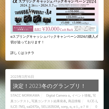
αスプリングキャッシュバックキャンペーン2024の購入〆
切が迫っております！
詳しくはコチラ
2023年3月16日
決定！2023冬のグランプリ！
STACC MORIKAWA
Digital Camera α
,
イベント情報
,
写
真コンテスト
,
写真コンテスト結果発表
,
商品情報
ILCE-1
,
ILCE-7M3
,
sal2470z
,
SEL1635GM
,
sony
,
α
,
α１
,
α７Ⅲ
0