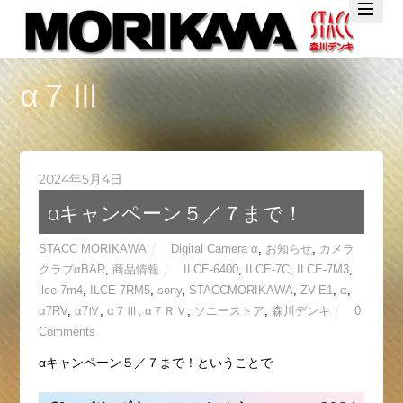
Twitter
Facebook
YouTube
α７Ⅲ
2024年5月4日
αキャンペーン５／７まで！
STACC MORIKAWA
Digital Camera α
,
お知らせ
,
カメラ
クラブαBAR
,
商品情報
ILCE-6400
,
ILCE-7C
,
ILCE-7M3
,
ilce-7m4
,
ILCE-7RM5
,
sony
,
STACCMORIKAWA
,
ZV-E1
,
α
,
α7RV
,
α7Ⅳ
,
α７Ⅲ
,
α７ＲＶ
,
ソニーストア
,
森川デンキ
0
Comments
αキャンペーン５／７まで！ということで