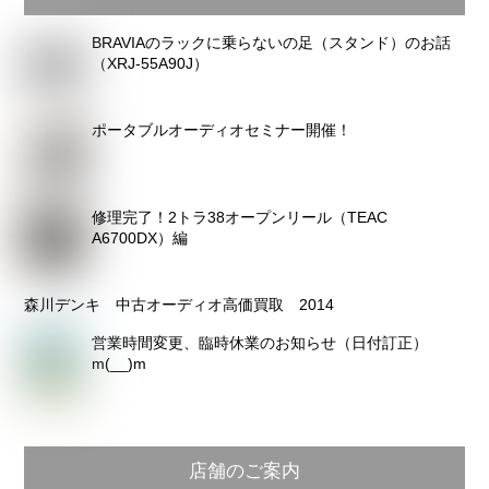
カ
BRAVIAのラックに乗らないの足（スタンド）のお話
イ
（XRJ-55A90J）
ブ
ポータブルオーディオセミナー開催！
修理完了！2トラ38オープンリール（TEAC
A6700DX）編
森川デンキ 中古オーディオ高価買取 2014
営業時間変更、臨時休業のお知らせ（日付訂正）
m(__)m
店舗のご案内