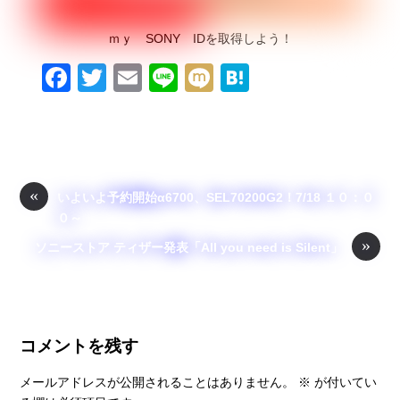
ｍｙ SONY IDを取得しよう！
F
T
E
Li
M
H
a
wi
m
n
ixi
at
c
tt
ail
e
e
e
er
n
b
a
«
いよいよ予約開始α6700、SEL70200G2！7/18 １０：０
o
０～
o
»
ソニーストア ティザー発表「All you need is Silent」
k
コメントを残す
メールアドレスが公開されることはありません。
※
が付いてい