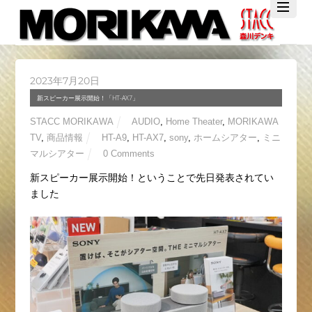
Twitter
Facebook
YouTube
2023年7月20日
新スピーカー展示開始！「HT-AX7」
STACC MORIKAWA
AUDIO
,
Home Theater
,
MORIKAWA
TV
,
商品情報
HT-A9
,
HT-AX7
,
sony
,
ホームシアター
,
ミニ
マルシアター
0 Comments
新スピーカー展示開始！ということで先日発表されてい
ました