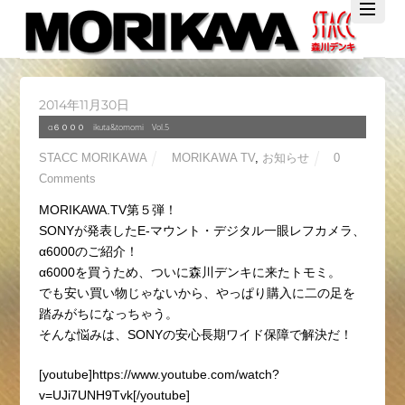
Twitter
Facebook
YouTube
2014年11月30日
α６０００ ikuta&tomomi Vol.5
STACC MORIKAWA
MORIKAWA TV
,
お知らせ
0
Comments
MORIKAWA.TV第５弾！
SONYが発表したE-マウント・デジタル一眼レフカメラ、
α6000のご紹介！
α6000を買うため、ついに森川デンキに来たトモミ。
でも安い買い物じゃないから、やっぱり購入に二の足を
踏みがちになっちゃう。
そんな悩みは、SONYの安心長期ワイド保障で解決だ！
[youtube]https://www.youtube.com/watch?
v=UJi7UNH9Tvk[/youtube]