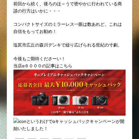
前回から続く、後ろのほ～うで密やかに行われている商
談の行方はいかに・・・
コンパクトサイズのミラーレス一眼は数あれど、これは
自信をもってお勧め！
塩尻市広丘の森川デンキで繰り広げられる世紀の寸劇。
今後もご期待くださーい！
当店α６０００の記事は
こちら
というわけでαキャッシュバックキャンペーンが開
始いたしました！