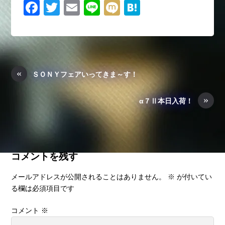
F
T
E
Li
M
H
a
wi
m
n
ixi
at
c
tt
ail
e
e
e
er
n
b
a
«
ＳＯＮＹフェアいってきま～す！
o
»
o
α７Ⅱ本日入荷！
k
コメントを残す
メールアドレスが公開されることはありません。
※
が付いてい
る欄は必須項目です
コメント
※