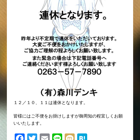
１２／１０、１１は連休となります。
皆様にはご不便をお掛けしますが御周知の程宜しくお願
いいたします。
F
T
E
Li
M
H