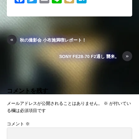
a
wi
m
n
ixi
at
c
tt
ail
e
e
e
er
n
b
a
«
秋の撮影会 小布施満喫レポート！
o
»
o
SONY FE28-70 F2通し 襲来。
k
コメントを残す
メールアドレスが公開されることはありません。
※
が付いてい
る欄は必須項目です
コメント
※