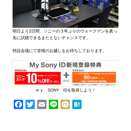
明日より2日間、ソニーの３年ぶりのウォークマンを真っ
先に試聴できるまたとないチャンスです。
特設会場にて皆様のお越しをお待ちしております。
ｍｙ SONY IDを取得しよう！
F
T
E
Li
M
H
a
wi
m
n
ixi
at
c
tt
ail
e
e