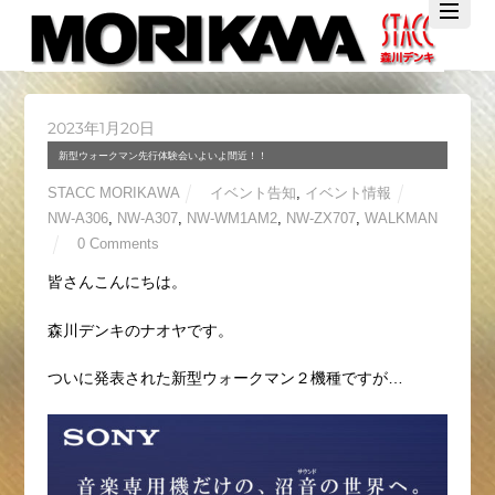
Twitter
Facebook
YouTube
2023年1月20日
新型ウォークマン先行体験会いよいよ間近！！
STACC MORIKAWA
イベント告知
,
イベント情報
NW-A306
,
NW-A307
,
NW-WM1AM2
,
NW-ZX707
,
WALKMAN
0 Comments
皆さんこんにちは。
森川デンキのナオヤです。
ついに発表された新型ウォークマン２機種ですが…