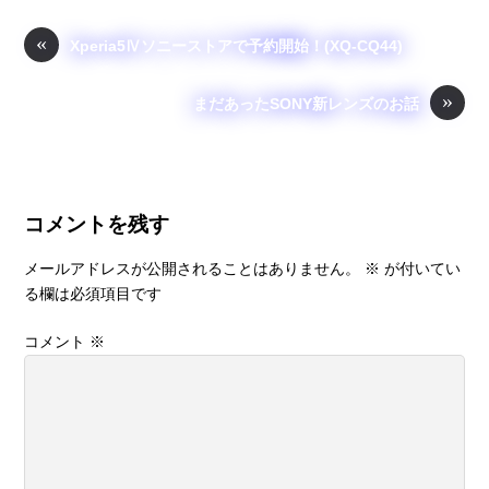
e
er
n
b
a
«
Xperia5Ⅳソニーストアで予約開始！(XQ-CQ44)
o
»
o
まだあったSONY新レンズのお話
k
コメントを残す
メールアドレスが公開されることはありません。
※
が付いてい
る欄は必須項目です
コメント
※