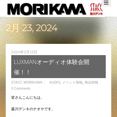
Twitter
Facebook
YouTube
2月 23, 2024
2024年2月23日
LUXMANオーディオ体験会開
催！！
STACC MORIKAWA
AUDIO
,
イベント情報
,
商品情報
0 Comments
皆さんこんにちは。
森川デンキのナオヤです。