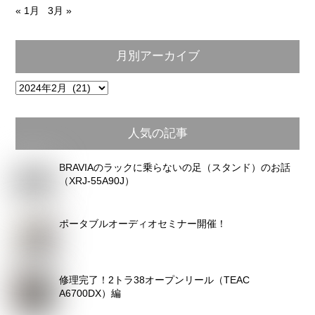
« 1月
3月 »
月別アーカイブ
月
別
ア
人気の記事
ー
カ
BRAVIAのラックに乗らないの足（スタンド）のお話
イ
（XRJ-55A90J）
ブ
ポータブルオーディオセミナー開催！
修理完了！2トラ38オープンリール（TEAC
A6700DX）編