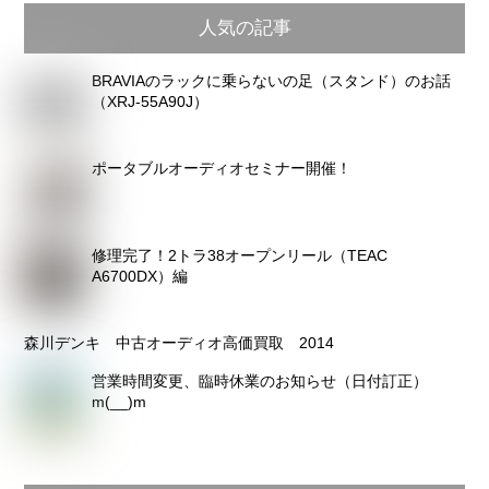
ア
人気の記事
ー
カ
BRAVIAのラックに乗らないの足（スタンド）のお話
イ
（XRJ-55A90J）
ブ
ポータブルオーディオセミナー開催！
修理完了！2トラ38オープンリール（TEAC
A6700DX）編
森川デンキ 中古オーディオ高価買取 2014
営業時間変更、臨時休業のお知らせ（日付訂正）
m(__)m