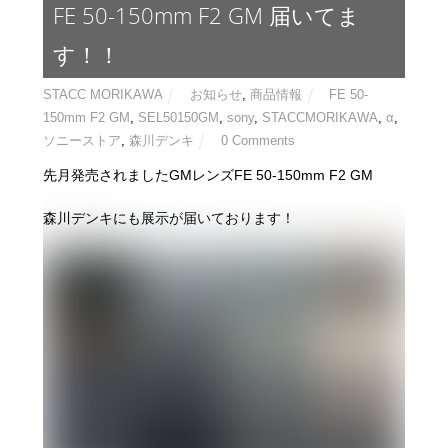
FE 50-150mm F2 GM 届いてま
す！！
STACC MORIKAWA
お知らせ
,
商品情報
FE 50-
150mm F2 GM
,
SEL50150GM
,
sony
,
STACCMORIKAWA
,
α
,
ソニーストア
,
森川デンキ
0 Comments
先月発売されましたGMレンズFE 50-150mm F2 GM
森川デンキにも展示が届いております！