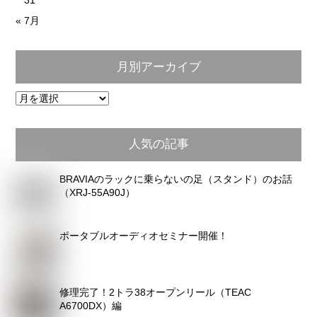
31
« 7月
月別アーカイブ
月
別
ア
人気の記事
ー
カ
BRAVIAのラックに乗らないの足（スタンド）のお話
イ
（XRJ-55A90J）
ブ
ポータブルオーディオセミナー開催！
修理完了！2トラ38オープンリール（TEAC
A6700DX）編