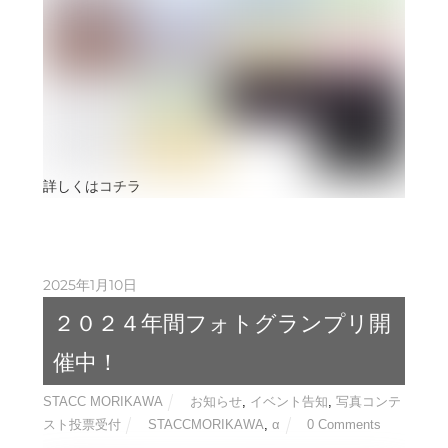
詳しくはコチラ
2025年1月10日
２０２４年間フォトグランプリ開
催中！
STACC MORIKAWA
お知らせ
,
イベント告知
,
写真コンテ
スト投票受付
STACCMORIKAWA
,
α
0 Comments