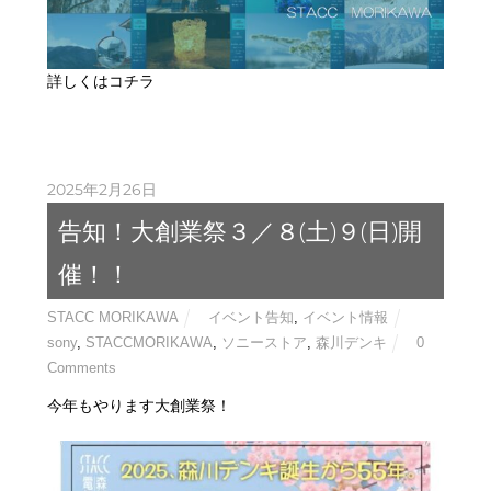
詳しくはコチラ
2025年2月26日
告知！大創業祭３／８(土)９(日)開
催！！
STACC MORIKAWA
イベント告知
,
イベント情報
sony
,
STACCMORIKAWA
,
ソニーストア
,
森川デンキ
0
Comments
今年もやります大創業祭！