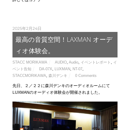
2025年2月24日
最高の音質空間！LAXMAN オーデ
ィオ体験会。
STACC MORIKAWA
AUDIO
,
Audio
,
イベントレポート
,
イ
ベント告知
DA-07X
,
LUXMAN
,
NT-07
,
STACCMORIKAWA
,
森川デンキ
0 Comments
先日、２／２２に森川デンキのオーディオルームにて
LUXMANのオーディオ体験会が開催されました。