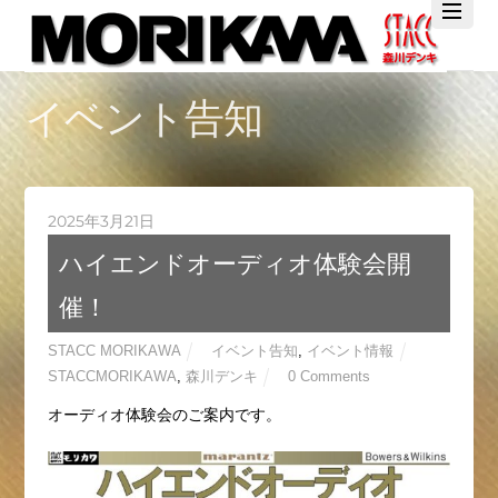
Twitter
Facebook
YouTube
イベント告知
2025年3月21日
ハイエンドオーディオ体験会開
催！
STACC MORIKAWA
イベント告知
,
イベント情報
STACCMORIKAWA
,
森川デンキ
0 Comments
オーディオ体験会のご案内です。