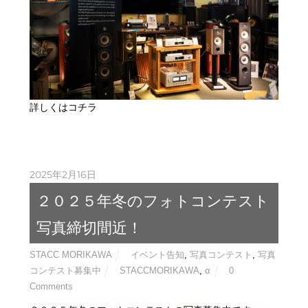
詳しくはコチラ
2025年2月16日
２０２５年冬のフォトコンテスト
写真締切間近！
STACC MORIKAWA
イベント告知
,
写真コンテスト
,
写真
コンテスト募集中
STACCMORIKAWA
,
α
0
Comments