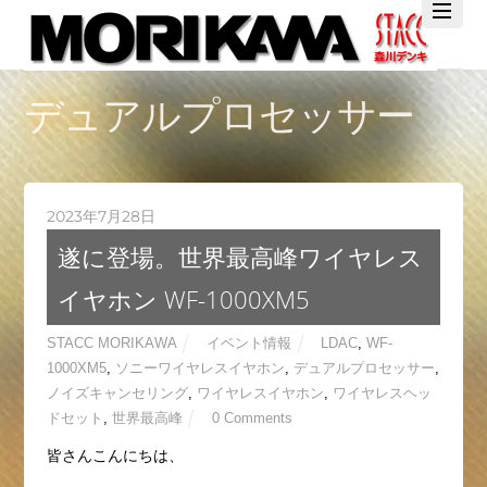
Twitter
Facebook
YouTube
デュアルプロセッサー
2023年7月28日
遂に登場。世界最高峰ワイヤレス
イヤホン WF-1000XM5
STACC MORIKAWA
イベント情報
LDAC
,
WF-
1000XM5
,
ソニーワイヤレスイヤホン
,
デュアルプロセッサー
,
ノイズキャンセリング
,
ワイヤレスイヤホン
,
ワイヤレスヘッ
ドセット
,
世界最高峰
0 Comments
皆さんこんにちは、