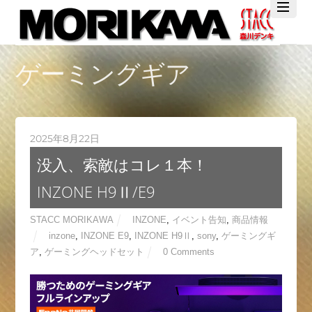
Twitter
Facebook
YouTube
ゲーミングギア
2025年8月22日
没入、索敵はコレ１本！
INZONE H9Ⅱ/E9
STACC MORIKAWA
INZONE
,
イベント告知
,
商品情報
inzone
,
INZONE E9
,
INZONE H9Ⅱ
,
sony
,
ゲーミングギ
ア
,
ゲーミングヘッドセット
0 Comments