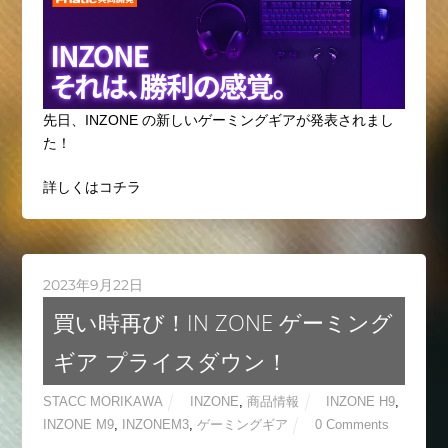
先日、INZONE の新しいゲーミングギアが発表されまし
た！
詳しくはコチラ
2023年9月22日
買い時再び！IN ZONE ゲーミング
ギア プライスダウン！
STACC MORIKAWA
INZONE
,
商品情報
INZONE H9
,
INZONE M9
,
INZONEM3
,
ゲーミングギア
0 Comments