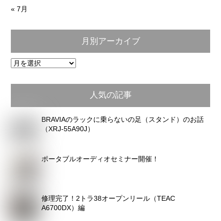
« 7月
月別アーカイブ
月
別
ア
人気の記事
ー
カ
BRAVIAのラックに乗らないの足（スタンド）のお話
イ
（XRJ-55A90J）
ブ
ポータブルオーディオセミナー開催！
修理完了！2トラ38オープンリール（TEAC
A6700DX）編