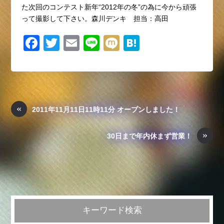
た次回のコンテスト新年“2012年の冬”の為に今から頑張
って撮影して下さい。森川デンキ 担当：高田
F
T
E
Li
M
H
a
wi
m
n
ixi
at
c
tt
ail
e
e
e
er
n
b
a
«
2011年11月11日11時11分 オープンしました！
o
»
o
30日まで年内休まず営業！
k
キーワード検索