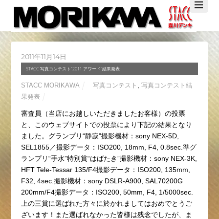
Twitter
Facebook
YouTube
2011年11月14日
STACC 写真コンテスト“2011 アワード”結果発表
STACC MORIKAWA
写真コンテスト
,
写真コンテスト結
果発表
審査員（当店にお越しいただきましたお客様）の投票
と、このウェブサイトでの投票により下記の結果となり
ました。グランプリ“静寂”撮影機材：sony NEX-5D,
SEL1855／撮影データ：ISO200, 18mm, F4, 0.8sec.準グ
ランプリ“手水”特別賞“はばたき”撮影機材：sony NEX-3K,
HFT Tele-Tessar 135/F4撮影データ：ISO200, 135mm,
F32, 4sec.撮影機材：sony DSLR-A900, SAL70200G
200mm/F4撮影データ：ISO200, 50mm, F4, 1/5000sec.
上の三賞に選ばれた方々に於かれましてはおめでとうご
ざいます！また選ばれなかった皆様は残念でしたが、ま