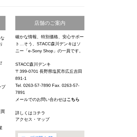
店舗のご案内
確かな情報、特別価格、安心サポー
らな
お
ト…そう、STACC森川デンキはソ
ニー「e-Sony Shop」の一員です。
セ
STACC森川デンキ
〒399-0701 長野県塩尻市広丘吉田
891-1
Tel. 0263-57-7890 Fax. 0263-57-
ープ
7891
メールでのお問い合わせは
こちら
価買
詳しくはコチラ
アクセス・マップ
業
）