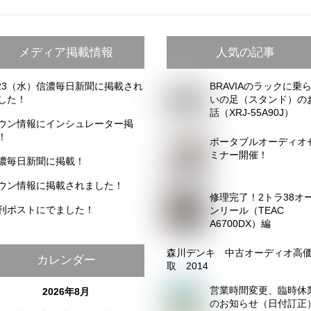
メディア掲載情報
人気の記事
/23（水）信濃毎日新聞に掲載され
BRAVIAのラックに乗
した！
いの足（スタンド）の
話（XRJ-55A90J）
ウン情報にインシュレーター掲
！
ポータブルオーディオ
ミナー開催！
濃毎日新聞に掲載！
ウン情報に掲載されました！
修理完了！2トラ38オ
刊ポストにでました！
ンリール（TEAC
A6700DX）編
森川デンキ 中古オーディオ高
カレンダー
取 2014
営業時間変更、臨時休
2026年8月
のお知らせ（日付訂正