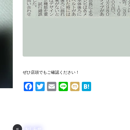
ぜひ店頭でもご確認ください！
F
T
E
Li
M
H
a
wi
m
n
ixi
at
c
tt
ail
e
e
e
er
n
b
a
«
おしらせ