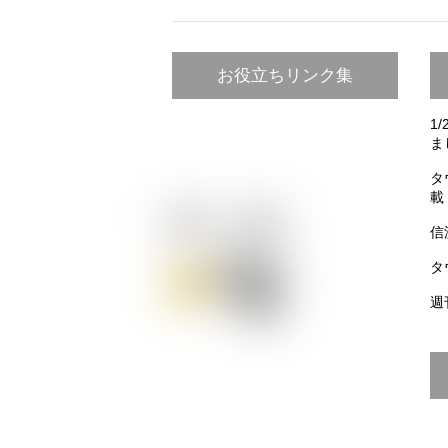
お役立ちリンク集
1
ま
タ
載
信
タ
週