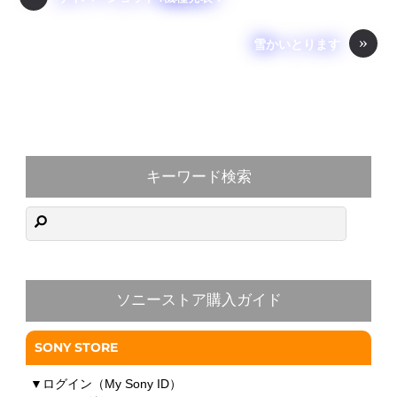
o
»
o
雪かいとります
k
キーワード検索
ソニーストア購入ガイド
SONY STORE
▼
ログイン（My Sony ID）