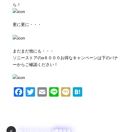
ら！
更に更に・・・
まだまだ他にも・・・
ソニーストアのα６０００お得なキャンペーンは下のバナ
ーからご確認ください！
F
T
E
Li
M
H
a
wi
m
n
ixi
at
c
tt
ail
e
e
e
er
n
b
a
«
サイバーショット4機種発表！