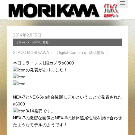
Twitter
Facebook
YouTube
2014年2月13日
ミラーレス「α6000」発表！
STACC MORIKAWA
Digital Camera α
,
商品情報
本日ミラーレス1眼カメラ
α6000
の発表がありました！
NEX-7とNEX-6の統合後継モデルということで発表された
α6000
3/14発売です。
NEX-7の緻密な画像とNEX-6の動体追尾性能を掛け合わせ
たようなモデルのようです！